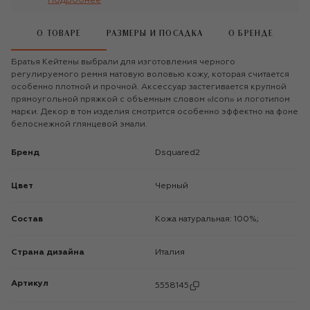
Подробнее
О ТОВАРЕ
РАЗМЕРЫ И ПОСАДКА
О БРЕНДЕ
Братья Кейтены выбрали для изготовления черного
регулируемого ремня матовую воловью кожу, которая считается
особенно плотной и прочной. Аксессуар застегивается крупной
прямоугольной пряжкой с объемным словом «Icon» и логотипом
марки. Декор в тон изделия смотрится особенно эффектно на фоне
белоснежной глянцевой эмали.
Бренд
Dsquared2
Цвет
Черный
Состав
Кожа натуральная: 100%;
Страна дизайна
Италия
Артикул
5558145