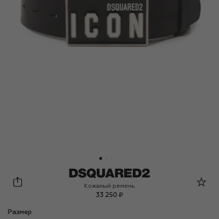
Dsquared2
Кожаный ремень
33 250 ₽
Размер