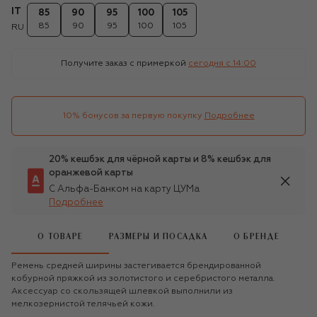
IT
85
90
95
100
105
85
90
95
100
105
RU
Получите заказ с примеркой
сегодня c 14:00
10% бонусов за первую покупку
Подробнее
20% кешбэк для чёрной карты и 8% кешбэк для
оранжевой карты
С Альфа-Банком на карту ЦУМа
Подробнее
О ТОВАРЕ
РАЗМЕРЫ И ПОСАДКА
О БРЕНДЕ
Ремень средней ширины застегивается брендированной
кобурной пряжкой из золотистого и серебристого металла.
Аксессуар со скользящей шлевкой выполнили из
мелкозернистой телячьей кожи.