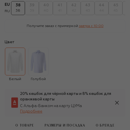
EU
38
39
40
41
42
43
44
45
4
38
39
40
41
42
43
44
45
4
RU
Получите заказ с примеркой
завтра c 10:00
Цвет
Белый
Голубой
20% кешбэк для чёрной карты и 8% кешбэк для
оранжевой карты
С Альфа-Банком на карту ЦУМа
Подробнее
О ТОВАРЕ
РАЗМЕРЫ И ПОСАДКА
О БРЕНДЕ