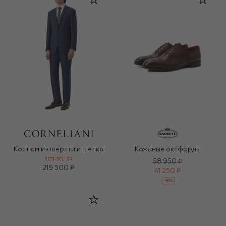
Костюм из шерсти и шелка
Кожаные оксфорды
BEST-SELLER
58 950 ₽
219 500 ₽
41 250 ₽
-
30
%