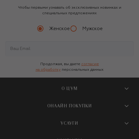
Чтобы первыми узнавать об эксклюзивных новинках и
специальных предложениях
Женское
Мужское
Продолжая, вы даете
согласие
на обработку
персональных данных
О ЦУМ
О магазине
ОНЛАЙН ПОКУПКИ
Новости и события
Вопросы и ответы
УСЛУГИ
Бутики и ПВЗ ЦУМ
Мобильное приложение
Контакты
Шопинг-сервисы