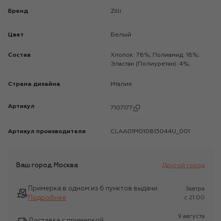
Бренд
Zilli
Цвет
Белый
Состав
Хлопок: 78%; Полиамид: 18%;
Эластан (Полиуретан): 4%;
Страна дизайна
Италия
Артикул
7107177
Артикул производителя
CLAA01M010813044U_001
Ваш город
Москва
Другой город
Примерка в одном из 6 пунктов выдачи
Завтра
Подробнее
c 21:00
9 августа
Доставка с примеркой