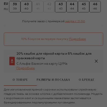
EU
39
40
41
42
43
44
45
46
39
40
41
42
43
44
45
46
RU
Получите заказ с примеркой
завтра c 21:00
10% бонусов за первую покупку
Подробнее
20% кешбэк для чёрной карты и 8% кешбэк для
оранжевой карты
С Альфа-Банком на карту ЦУМа
Подробнее
О ТОВАРЕ
РАЗМЕРЫ И ПОСАДКА
О БРЕНДЕ
Для изготовления прямой сорочки использовали стрейчевую
гладкую ткань на основе хлопка с добавлением полиамида. Модель
с воротником кент и скошенными манжетами застегивается
брендированными перламутровыми пуговицами.