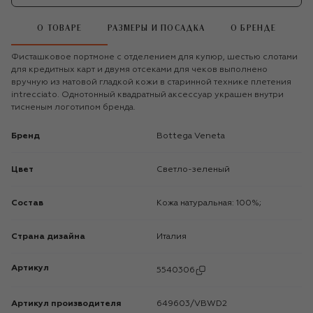
О ТОВАРЕ
РАЗМЕРЫ И ПОСАДКА
О БРЕНДЕ
Фисташковое портмоне с отделением для купюр, шестью слотами
для кредитных карт и двумя отсеками для чеков выполнено
вручную из матовой гладкой кожи в старинной технике плетения
intrecciato. Однотонный квадратный аксессуар украшен внутри
тисненым логотипом бренда.
Бренд
Bottega Veneta
Цвет
Светло-зеленый
Состав
Кожа натуральная: 100%;
Страна дизайна
Италия
Артикул
5540306
Артикул производителя
649603/VBWD2