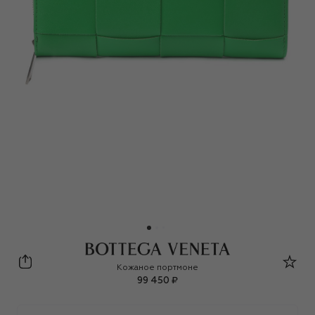
Bottega Veneta
Кожаное портмоне
99 450 ₽