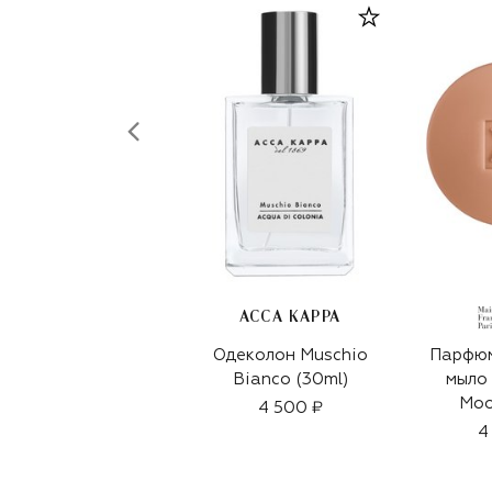
ACCA KAPPA
Одеколон Muschio
Парфю
Bianco (30ml)
мыло 
Moo
4 500 ₽
4