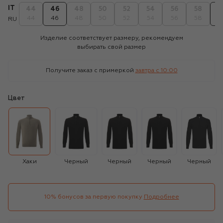
IT
44
46
48
50
52
54
56
58
6
44
46
48
50
52
54
56
58
6
RU
Изделие соответствует размеру, рекомендуем
выбирать свой размер
Получите заказ с примеркой
завтра c 10:00
Цвет
Хаки
Черный
Черный
Черный
Черный
10% бонусов за первую покупку
Подробнее