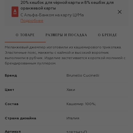
20% кешбэк для чёрной карты и 8% кешбэк для
оранжевой карты
С Альфа-Банком на карту ЦУМа
Подробнее
О ТОВАРЕ
РАЗМЕРЫ И ПОСАДКА
О БРЕНДЕ
Меланжевый джемпер изготовили из кашемирового трикотажа.
Эластичные пояс, манжеты с каймой и высокий воротник
выполнили в рубчик. Изделие застегивается короткой молнией с
брендированным пуллером.
Бренд
Brunello Cucinelli
Цвет
Хаки
Состав
Кашемир: 100%;
Страна дизайна
Италия
Артикул
5287942