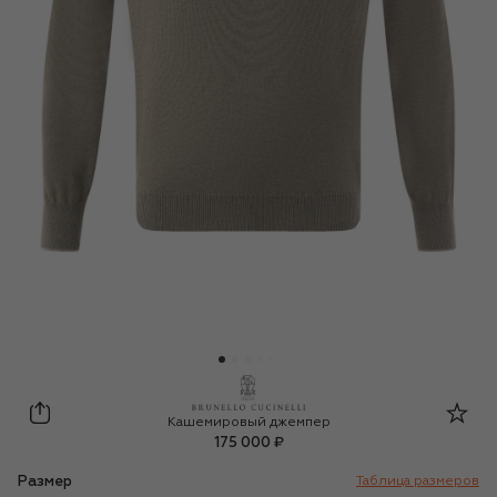
Brunello Cucinelli
Кашемировый джемпер
175 000 ₽
Размер
Таблица размеров