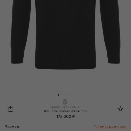
Brunello Cucinelli
Кашемировый джемпер
175 000 ₽
Размер
Таблица размеров