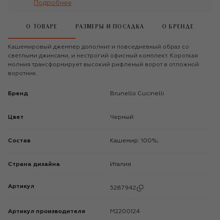
Подробнее
О ТОВАРЕ
РАЗМЕРЫ И ПОСАДКА
О БРЕНДЕ
Кашемировый джемпер дополнит и повседневный образ со
светлыми джинсами, и нестрогий офисный комплект. Короткая
молния трансформирует высокий рифленый ворот в отложной
воротник.
Бренд
Brunello Cucinelli
Цвет
Черный
Состав
Кашемир: 100%;
Страна дизайна
Италия
Артикул
5287942
Артикул производителя
M2200124