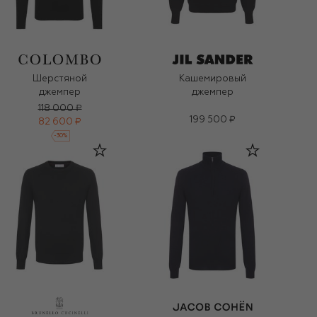
Шерстяной
Кашемировый
джемпер
джемпер
118 000 ₽
199 500 ₽
82 600 ₽
-
30
%