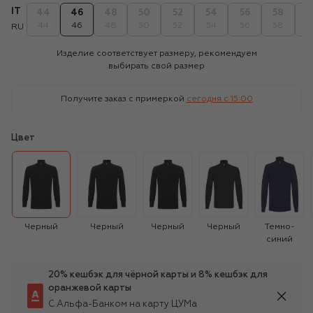
IT
44
46
48
50
52
54
56
58
6
44
46
48
50
52
54
56
58
6
RU
Изделие соответствует размеру, рекомендуем
выбирать свой размер
Получите заказ с примеркой
сегодня c 15:00
Цвет
Черный
Черный
Черный
Черный
Темно-
синий
20% кешбэк для чёрной карты и 8% кешбэк для
оранжевой карты
С Альфа-Банком на карту ЦУМа