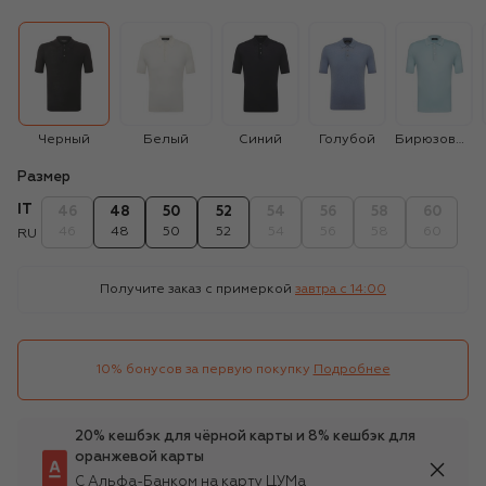
Черный
Белый
Синий
Голубой
Бирюзовый
Размер
IT
46
48
50
52
54
56
58
60
46
48
50
52
54
56
58
60
RU
Получите заказ с примеркой
завтра c 14:00
10% бонусов за первую покупку
Подробнее
20% кешбэк для чёрной карты и 8% кешбэк для
оранжевой карты
С Альфа-Банком на карту ЦУМа