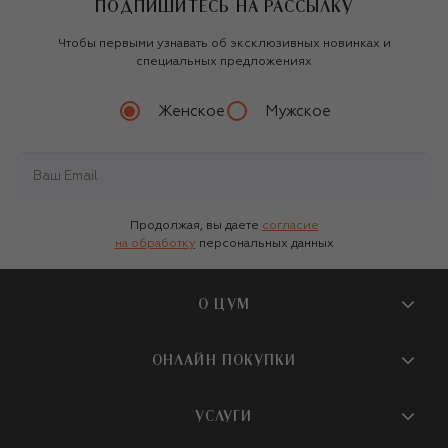
ПОДПИШИТЕСЬ НА РАССЫЛКУ
Чтобы первыми узнавать об эксклюзивных новинках и
специальных предложениях
Женское
Мужское
Продолжая, вы даете
согласие
на обработку
персональных данных
О ЦУМ
О магазине
ОНЛАЙН ПОКУПКИ
Новости и события
Вопросы и ответы
УСЛУГИ
Бутики и ПВЗ ЦУМ
Мобильное приложение