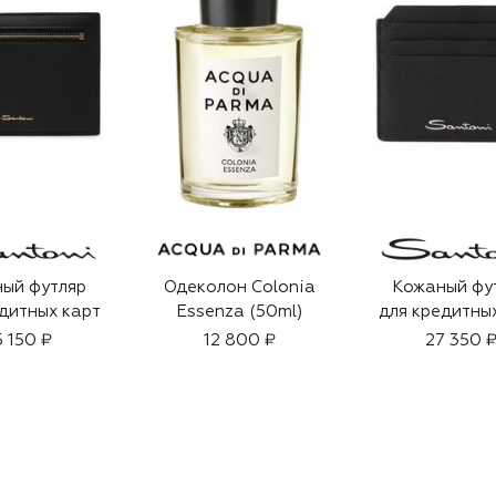
ый футляр
Одеколон Colonia
Кожаный фу
дитных карт
Essenza (50ml)
для кредитны
5 150 ₽
12 800 ₽
27 350 