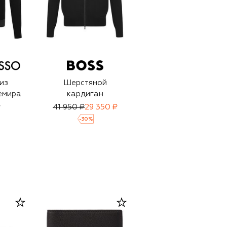
из
Шерстяной
Шерстяной
емира
кардиган
кардиган
₽
41 950 ₽
29 350 ₽
69 950 ₽
48 950 ₽
-
30
%
-
30
%