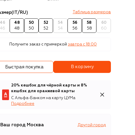
азмер
(IT/RU)
Таблица размеров
46
48
50
52
54
56
58
60
46
48
50
52
54
56
58
60
Получите заказ с примеркой
завтра c 18:00
В корзину
Быстрая покупка
20% кешбэк для чёрной карты и 8%
кешбэк для оранжевой карты
С Альфа-Банком на карту ЦУМа
Подробнее
Ваш город
Москва
Другой город