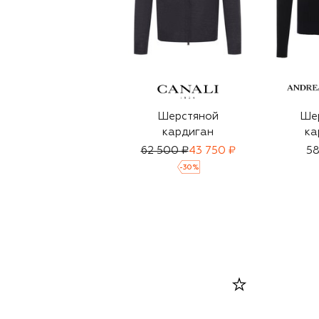
Шерстяной
Ше
кардиган
ка
62 500 ₽
43 750 ₽
58
-
30
%