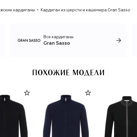
жские кардиганы
Кардиган из шерсти и кашемира Gran Sasso
Фабрика Gran Sasso работает преимущественно с
натуральными материалами, включая мериносовую
шерсть, кашемир, хлопок и шелк, используя как
классические технологии, так и инновационные методы
обработки тканей, например органическое
Все кардиганы
окрашивание и применение безопасной для кожи
Gran Sasso
водоотталкивающей пропитки.
ПОХОЖИЕ МОДЕЛИ