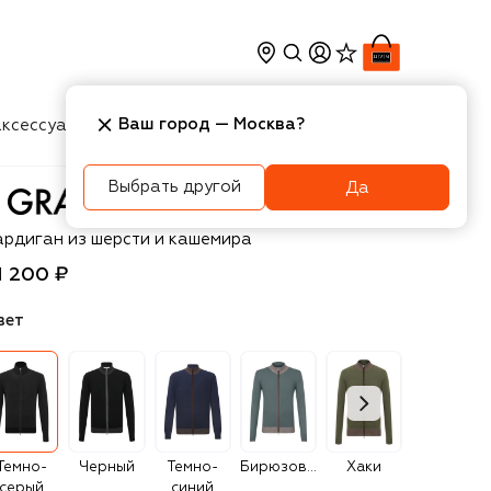
Ваш город —
Москва
?
ксессуары
Косметика
Интерьер
Новости
Выбрать другой
Да
an Sasso
ардиган из шерсти и кашемира
1 200 ₽
вет
Темно-
Черный
Темно-
Бирюзовый
Хаки
Коричневый
серый
синий