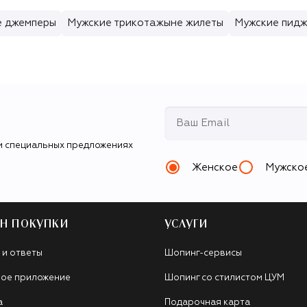
е джемперы
Мужские трикотажыне жилеты
Мужские пид
и специальных предложениях
Женское
Мужско
Н ПОКУПКИ
УСЛУГИ
 и ответы
Шопинг-сервисы
ое приложение
Шопинг со стилистом ЦУМ
а
Подарочная карта