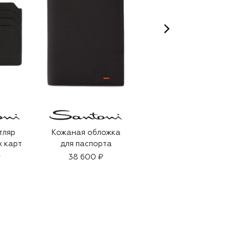
тляр
Кожаная обложка
Туалетная вода Blu
х карт
для паспорта
Mediterraneo
Bergamotto di
₽
38 600 ₽
Calabria (100ml)
18 200 ₽