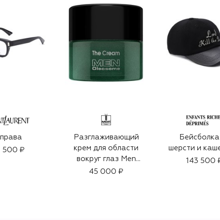
права
Разглаживающий
Бейсболка
крем для области
шерсти и каш
 500 ₽
вокруг глаз Men
143 500 
Oleosome The Eye
45 000 ₽
Cream (15ml)