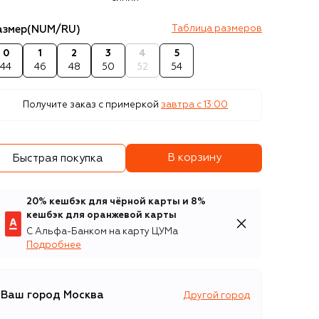
азмер
(NUM/RU)
Таблица размеров
0
1
2
3
4
5
44
46
48
50
52
54
Получите заказ с примеркой
завтра c 13:00
В корзину
Быстрая покупка
20% кешбэк для чёрной карты и 8%
кешбэк для оранжевой карты
С Альфа-Банком на карту ЦУМа
Подробнее
Ваш город
Москва
Другой город