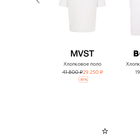
Хлопковое поло
Хлопк
41 800 ₽
29 250 ₽
1
-
30
%