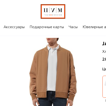
Аксессуары
Подарочные карты
Часы
Ювелирные а
Ja
Х
2
Ц