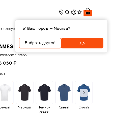
Ваш город —
Москва
?
ксессуары
Косметика
Интерьер
Новости
Выбрать другой
Да
mes Perse
лопковое поло
8 050 ₽
вет
Белый
Черный
Темно-
Синий
Синий
Голубой
синий