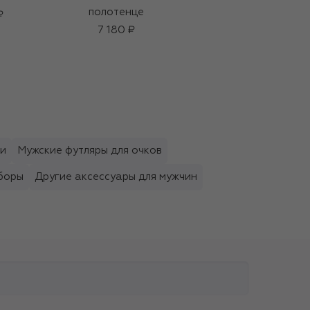
полотенце
Eau De Grey Vetiver
₽
(100ml)
7 180 ₽
23 950 ₽
ки
Мужские футляры для очков
боры
Другие аксессуары для мужчин