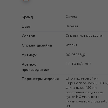
Бренд
Carrera
Цвет
Черный
Состав
Оправа-металл, ацетат;
Страна дизайна
Италия
Артикул
00103268
Артикул
C FLEX 16/G 807
производителя
Параметры изделия
Ширина линзы 54 мм,
ширина переносицы 18 мм
длина дужки 150 мм,
расстояние от дужки до
дужки 140 мм, высота
линзы с учетом оправы 45
мм.