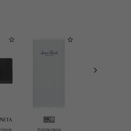
тмоне
Хлопковое
Туалетная вода