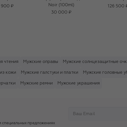
Noir (100ml)
 900 ₽
126 500 
30 000 ₽
я чтения
Мужские оправы
Мужские солнцезащитные оч
из кожи
Мужские галстуки и платки
Мужские головные у
ерчатки
Мужские ремни
Мужские украшения
и специальных предложениях