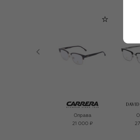
DAVI
Оправа
О
21 000 ₽
27