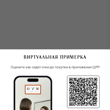
ВИРТУАЛЬНАЯ ПРИМЕРКА
Мужские очки
Оправа Carrera
Оцените как сидят очки до покупки в приложении ЦУМ
Все очки
Carrera
ПОХОЖИЕ МОДЕЛИ