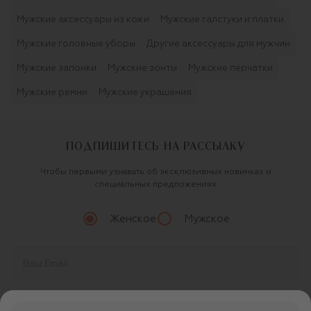
Мужские аксессуары из кожи
Мужские галстуки и платки
Мужские головные уборы
Другие аксессуары для мужчин
Мужские запонки
Мужские зонты
Мужские перчатки
Мужские ремни
Мужские украшения
ПОДПИШИТЕСЬ НА РАССЫЛКУ
Чтобы первыми узнавать об эксклюзивных новинках и
специальных предложениях
Женское
Мужское
Продолжая, вы даете
согласие