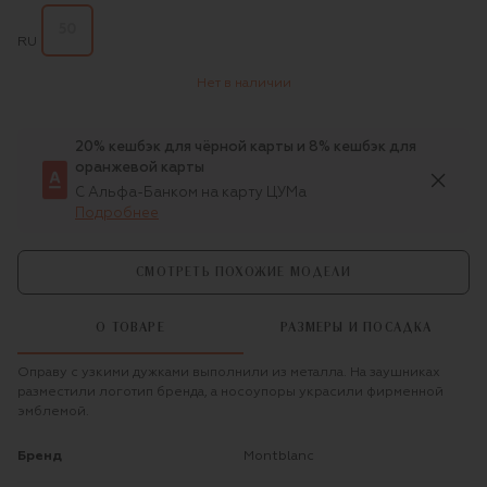
50
RU
Нет в наличии
20% кешбэк для чёрной карты и 8% кешбэк для
оранжевой карты
С Альфа-Банком на карту ЦУМа
Подробнее
СМОТРЕТЬ ПОХОЖИЕ МОДЕЛИ
О ТОВАРЕ
РАЗМЕРЫ И ПОСАДКА
Оправу с узкими дужками выполнили из металла. На заушниках
разместили логотип бренда, а носоупоры украсили фирменной
эмблемой.
Бренд
Montblanc