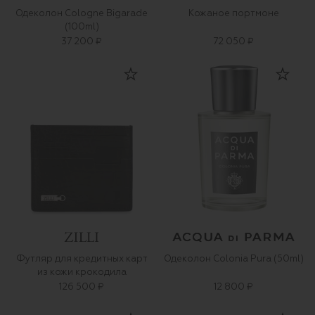
Одеколон Cologne Bigarade
Кожаное портмоне
(100ml)
37 200 ₽
72 050 ₽
Футляр для кредитных карт
Одеколон Colonia Pura (50ml)
из кожи крокодила
126 500 ₽
12 800 ₽