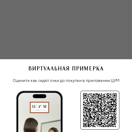
ВИРТУАЛЬНАЯ ПРИМЕРКА
Мужские очки
Оправа Montblanc
Оцените как сидят очки до покупки в приложении ЦУМ
Все очки
Montblanc
ПОХОЖИЕ МОДЕЛИ