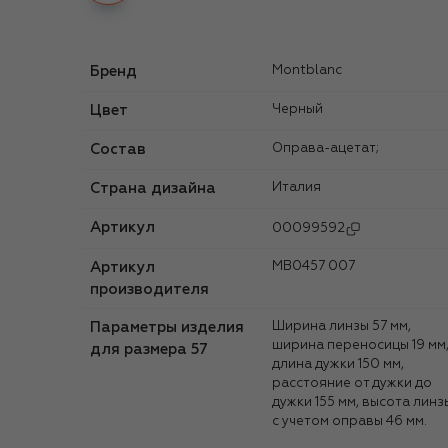
Бренд
Montblanc
Цвет
Черный
Состав
Оправа-ацетат;
Страна дизайна
Италия
Артикул
00099592
Артикул
MB0457 007
производителя
Параметры изделия
Ширина линзы 57 мм,
ширина переносицы 19 мм
для размера 57
длина дужки 150 мм,
расстояние от дужки до
дужки 155 мм, высота линз
с учетом оправы 46 мм.