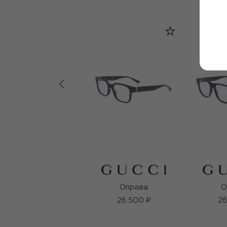
Оправа
О
26 500 ₽
26