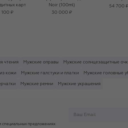
дитных карт
Noir (100ml)
54 700 
3 100 ₽
30 000 ₽
я чтения
Мужские оправы
Мужские солнцезащитные оч
из кожи
Мужские галстуки и платки
Мужские головные у
ерчатки
Мужские ремни
Мужские украшения
и специальных предложениях