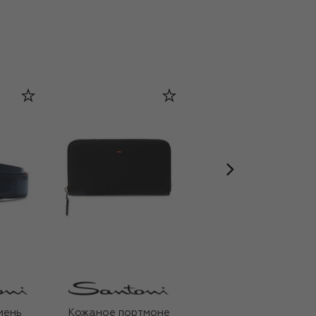
LM PARFUMS
мень
Кожаное портмоне
Духи Veleno Dore