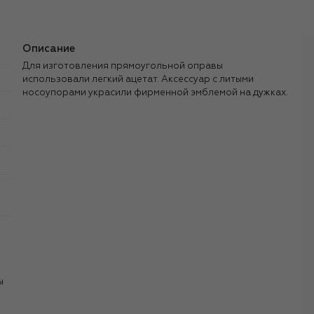
Описание
Для изготовления прямоугольной оправы
использовали легкий ацетат. Аксессуар с литыми
носоупорами украсили фирменной эмблемой на дужках.
,
ы