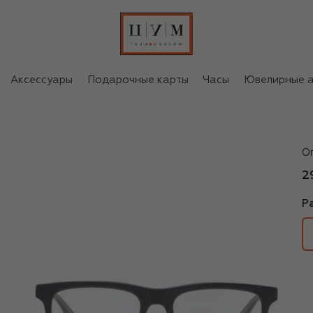
Аксессуары
Подарочные карты
Часы
Ювелирные а
M
О
2
Р