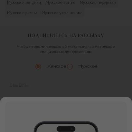
Мужские запонки
Мужские зонты
Мужские перчатки
Мужские ремни
Мужские украшения
ПОДПИШИТЕСЬ НА РАССЫЛКУ
Чтобы первыми узнавать об эксклюзивных новинках и
специальных предложениях
Женское
Мужское
Продолжая, вы даете
согласие
на обработку
персональных данных
О ЦУМ