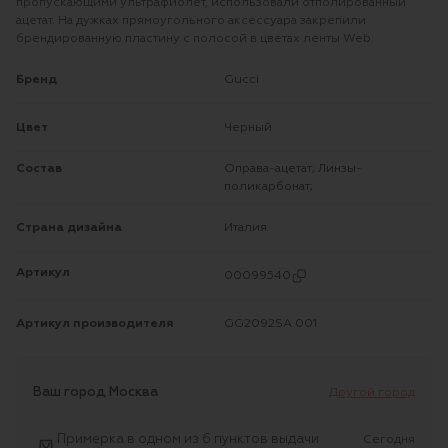
пропускающими ультрафиолет, использовали отполированный
ацетат. На дужках прямоугольного аксессуара закрепили
брендированную пластину с полосой в цветах ленты Web.
Бренд
Gucci
Цвет
Черный
Состав
Оправа-ацетат; Линзы-
поликарбонат;
Страна дизайна
Италия
Артикул
00099540
Артикул производителя
GG2092SA 001
Ваш город
Москва
Другой город
Примерка в одном из 6 пунктов выдачи
Сегодня