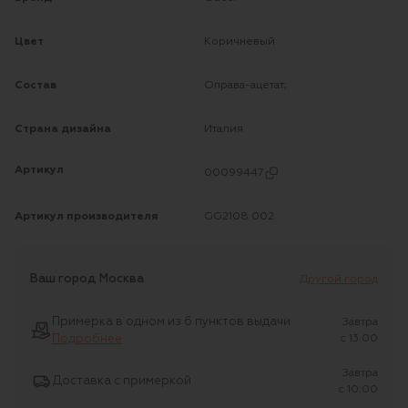
Цвет
Коричневый
Состав
Оправа-ацетат;
Страна дизайна
Италия
Артикул
00099447
Артикул производителя
GG2108 002
Ваш город
Москва
Другой город
Примерка в одном из 6 пунктов выдачи
Завтра
Подробнее
c 13:00
Завтра
Доставка с примеркой
c 10:00