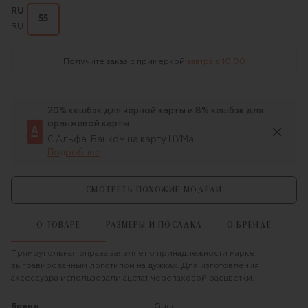
RU
55
RU
Получите заказ с примеркой
завтра c 10:00
20% кешбэк для чёрной карты и 8% кешбэк для
оранжевой карты
С Альфа-Банком на карту ЦУМа
Подробнее
СМОТРЕТЬ ПОХОЖИЕ МОДЕЛИ
О ТОВАРЕ
РАЗМЕРЫ И ПОСАДКА
О БРЕНДЕ
Прямоугольная оправа заявляет о принадлежности марке
выгравированным логотипом на дужках. Для изготовления
аксессуара использовали ацетат черепаховой расцветки.
Бренд
Gucci