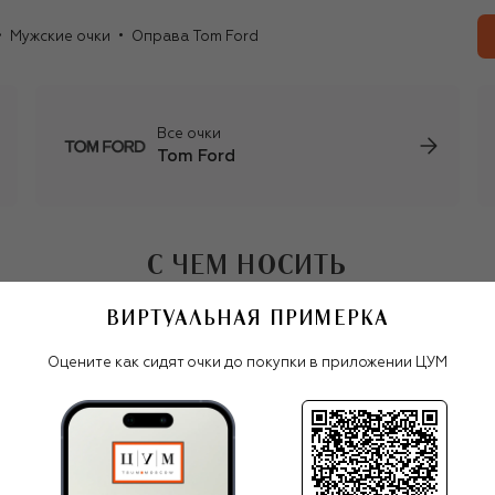
Мужские очки
Оправа Tom Ford
В 2023 году Том Форд отошел от создания коллекций
для своего бренда и полностью сосредоточился на
своей не менее успешной карьере кинорежиссера. На
посту креативного директора Tom Ford его сменил
другой виртуоз тейлоринга — Хайдер Акерманн.
Все очки
Tom Ford
С ЧЕМ НОСИТЬ
ВИРТУАЛЬНАЯ ПРИМЕРКА
Оцените как сидят очки до покупки в приложении ЦУМ