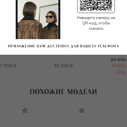
Наведите камеру на
QR-код, чтобы
скачать
ПРИЛОЖЕНИЕ ЦУМ ДОСТУПНО ДЛЯ ВАШЕГО ТЕЛЕФОНА
Оправа
Полупальто из шерсти
Водолазка из
и кашемира
и кашем
86 850
7 300 ₽
82 350 ₽
59 950
-
30
%
ПОХОЖИЕ МОДЕЛИ