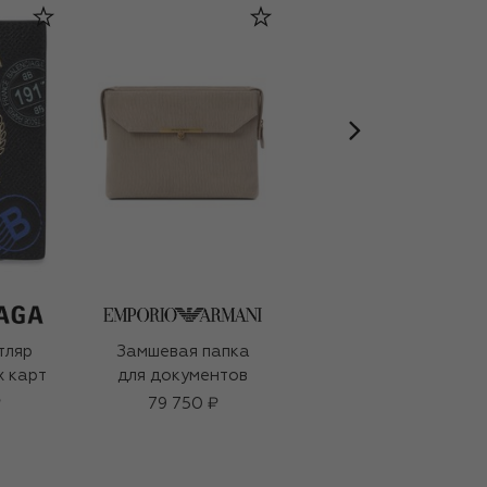
тляр
Замшевая папка
Парфюмерная вода
х карт
для документов
Noir (100ml)
₽
79 750 ₽
30 000 ₽