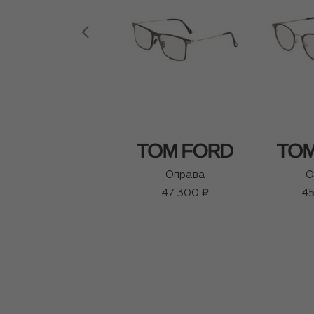
Оправа
О
47 300 ₽
45