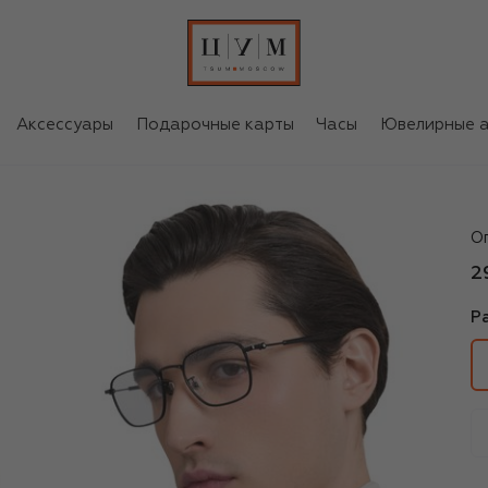
Аксессуары
Подарочные карты
Часы
Ювелирные а
M
О
2
Р