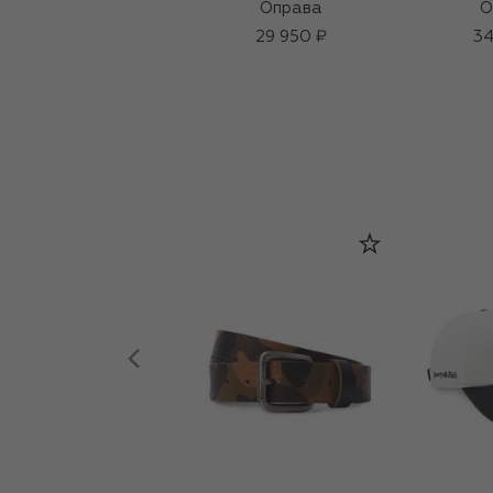
Оправа
О
29 950 ₽
34