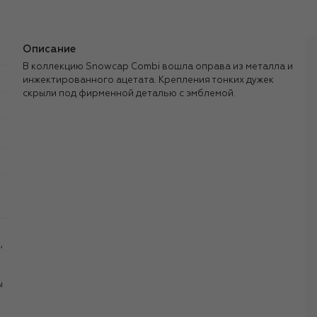
Описание
В коллекцию Snowcap Combi вошла оправа из металла и
инжектированного ацетата. Крепления тонких дужек
скрыли под фирменной деталью с эмблемой.
,
ы