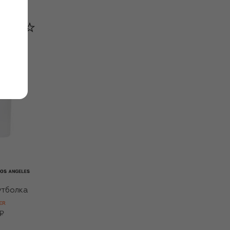
утболка
ER
₽