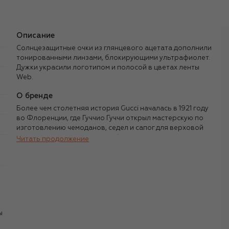
Описание
Солнцезащитные очки из глянцевого ацетата дополнили
тонированными линзами, блокирующими ультрафиолет.
Дужки украсили логотипом и полосой в цветах ленты
Web.
О бренде
Более чем столетняя история Gucci началась в 1921 году
во Флоренции, где Гуччио Гуччи открыл мастерскую по
изготовлению чемоданов, седел и сапог для верховой
езды. Высокое мастерство и бескомпромиссное
Читать продолжение
качество изделий принесли компании известность, а ее
ассортимент постепенно начал расширяться. В
середине 1950-х у бренда вышла первая модель туфель-
мокасин, а в 1960-х — культовые сумки с бамбуковыми
,
ручками.
Имя Gucci более 100 лет считается синонимом
ы
итальянской роскоши, но представление о ней каждый
креативный директор бренда воплощал по-своему. Том