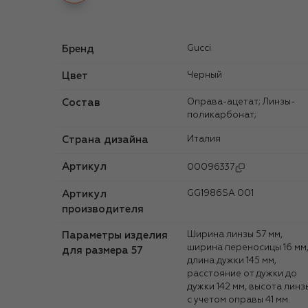
Бренд
Gucci
Цвет
Черный
Состав
Оправа-ацетат; Линзы-
поликарбонат;
Страна дизайна
Италия
Артикул
00096337
Артикул
GG1986SA 001
производителя
Параметры изделия
Ширина линзы 57 мм,
ширина переносицы 16 мм
для размера 57
длина дужки 145 мм,
расстояние от дужки до
дужки 142 мм, высота линз
с учетом оправы 41 мм.