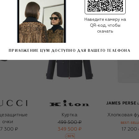
Наведите камеру на
QR-код, чтобы
скачать
ПРИЛОЖЕНИЕ ЦУМ ДОСТУПНО ДЛЯ ВАШЕГО ТЕЛЕФОНА
цезащитные
Куртка
Хлопковая ф
очки
499 500 ₽
BEST-SELL
7 300 ₽
349 500 ₽
17 200 
-
30
%