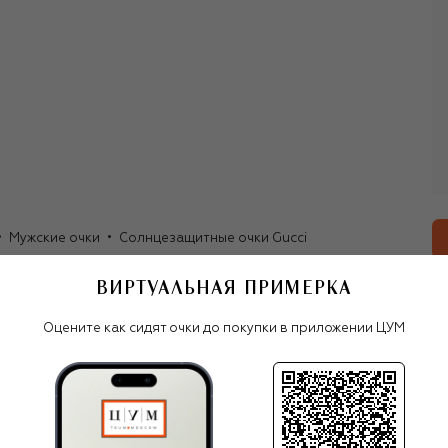
Форд в 1990-х сделал ставку на сексуальность и
провокацию. Те же идеи, но с женской оптикой, после
него продолжила воплощать Фрида Джаннини.
Алессандро Микеле, работавший в Gucci еще со времен
Форда, оживил коллекции смелыми, ироничными и часто
гротескными решениями, которые привлекли к бренду
внимание молодой аудитории.
После ухода в 2025 году главного дизайнера Сабато де
Сарно бренду открылась возможность обратиться к
истокам и взять время на поиск новых направлений
развития, что никак не влияет на выпуск основных
Мужские очки
Солнцезащитные очки Gucci
коллекций: мужской, женской и детской, ювелирной,
интерьерной и парфюмерно-косметической, каждая из
которых воплощает непревзойденное итальянское
ВИРТУАЛЬНАЯ ПРИМЕРКА
качество. В марте 2025-го новым креативным
директором бренда был назначен Демна Гвасалия.
Все очки
Оцените как сидят очки до покупки в приложении ЦУМ
Gucci
С ЧЕМ НОСИТЬ