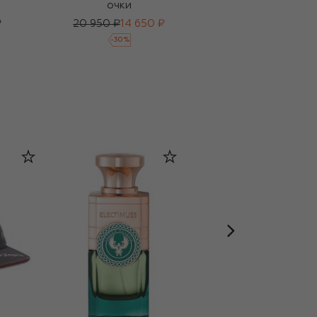
очки
очки
₽
20 950 ₽
14 650 ₽
19 600 ₽
15 700 ₽
-
30
%
-
20
%