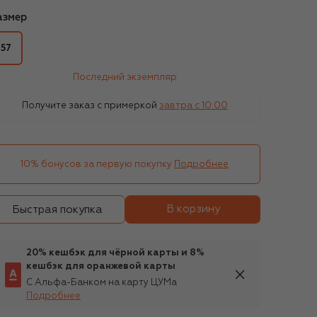
азмер
57
Последний экземпляр
Получите заказ с примеркой
завтра c 10:00
10% бонусов за первую покупку
Подробнее
В корзину
Быстрая покупка
20% кешбэк для чёрной карты и 8%
кешбэк для оранжевой карты
С Альфа-Банком на карту ЦУМа
Подробнее