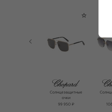
Солнцезащитные
Солнц
очки
99 950 ₽
10