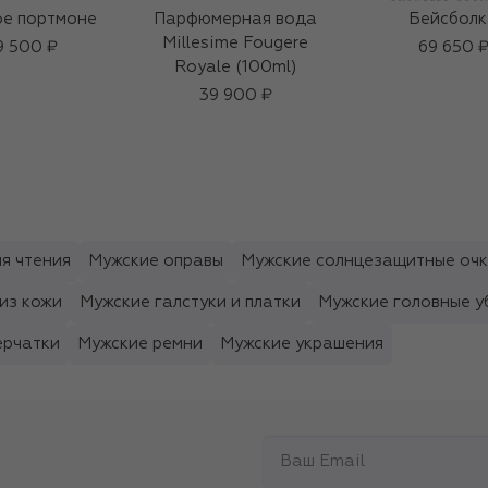
е портмоне
Парфюмерная вода
Бейсболк
Millesime Fougere
9 500 ₽
69 650 
Royale (100ml)
39 900 ₽
я чтения
Мужские оправы
Мужские солнцезащитные оч
из кожи
Мужские галстуки и платки
Мужские головные у
ерчатки
Мужские ремни
Мужские украшения