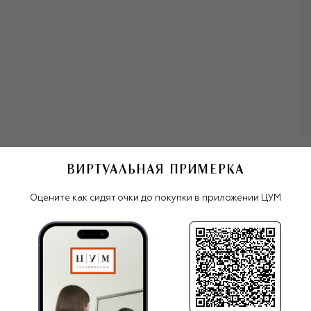
Мужские очки
Солнцезащитные очки Chopard
ВИРТУАЛЬНАЯ ПРИМЕРКА
Оцените как сидят очки до покупки в приложении ЦУМ
Все очки
Chopard
ПОХОЖИЕ МОДЕЛИ