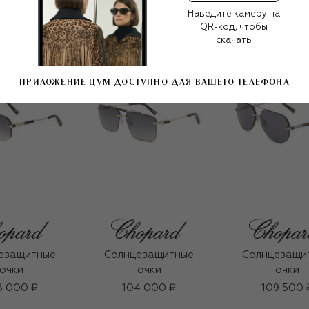
Наведите камеру на
QR-код, чтобы
скачать
ПРИЛОЖЕНИЕ ЦУМ ДОСТУПНО ДЛЯ ВАШЕГО ТЕЛЕФОНА
езащитные
Солнцезащитные
Солнцезащи
очки
очки
очки
8 000 ₽
104 000 ₽
109 500 