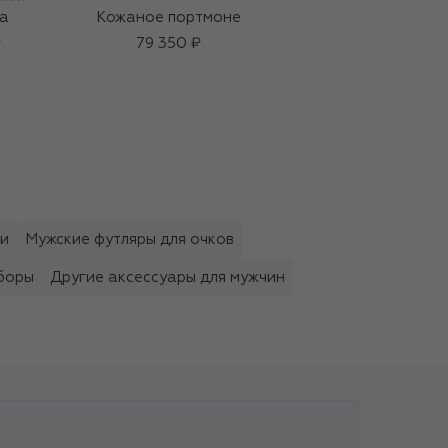
а
Кожаное портмоне
Парфюмерная вода
Oceania (100ml)
₽
79 350 ₽
61 050 ₽
ки
Мужские футляры для очков
боры
Другие аксессуары для мужчин