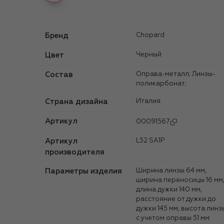
Бренд
Chopard
Цвет
Черный
Состав
Оправа-металл; Линзы-
поликарбонат;
Страна дизайна
Италия
Артикул
00091567
Артикул
L52 SA1P
производителя
Параметры изделия
Ширина линзы 64 мм,
ширина переносицы 16 мм
длина дужки 140 мм,
расстояние от дужки до
дужки 145 мм, высота линз
с учетом оправы 51 мм.