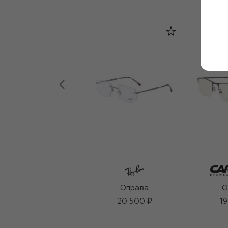
Оправа
О
20 500 ₽
19