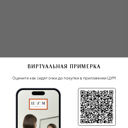
ВИРТУАЛЬНАЯ ПРИМЕРКА
Мужские очки
Оправа Carrera
Оцените как сидят очки до покупки в приложении ЦУМ
Все очки
Carrera
ПОХОЖИЕ МОДЕЛИ