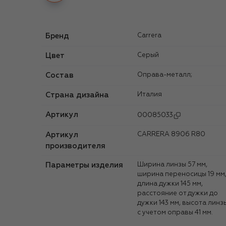
Бренд
Carrera
Цвет
Серый
Состав
Оправа-металл;
Страна дизайна
Италия
Артикул
00085033
Артикул
CARRERA 8906 R80
производителя
Параметры изделия
Ширина линзы 57 мм,
ширина переносицы 19 мм
длина дужки 145 мм,
расстояние от дужки до
дужки 143 мм, высота линз
с учетом оправы 41 мм.