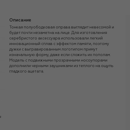
Описание
Тонкая полуободковая оправа выглядит невесомой и
будет почти незаметна на лице. Для изготовления
серебристого аксессуара использовали легкий
инновационный сплав с эффектом памяти, поэтому
дужки с выгравированным логотипом примут
изначальную форму, даже если сложить их пополам.
Модель с подвижными прозрачными носоупорами
дополнили черными заушниками из теплого на ощупь
гладкого ацетата.
,
ы