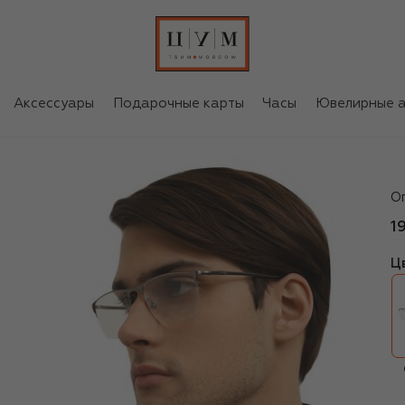
Аксессуары
Подарочные карты
Часы
Ювелирные а
Ca
О
1
Ц