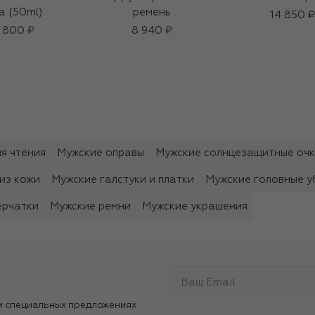
a (50ml)
ремень
14 850 ₽
 800 ₽
8 940 ₽
я чтения
Мужские оправы
Мужские солнцезащитные оч
из кожи
Мужские галстуки и платки
Мужские головные у
ерчатки
Мужские ремни
Мужские украшения
и специальных предложениях