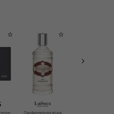
тмоне
Парфюмерная вода
Двусторонний