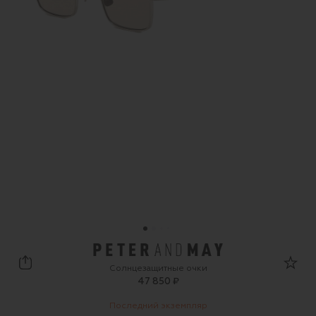
Peter&May Walk
Солнцезащитные очки
47 850 ₽
Последний экземпляр