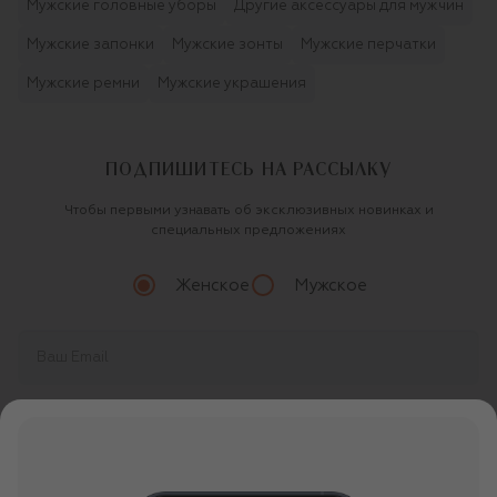
Мужские головные уборы
Другие аксессуары для мужчин
Мужские запонки
Мужские зонты
Мужские перчатки
Мужские ремни
Мужские украшения
ПОДПИШИТЕСЬ НА РАССЫЛКУ
Чтобы первыми узнавать об эксклюзивных новинках и
специальных предложениях
Женское
Мужское
Продолжая, вы даете
согласие
на обработку
персональных данных