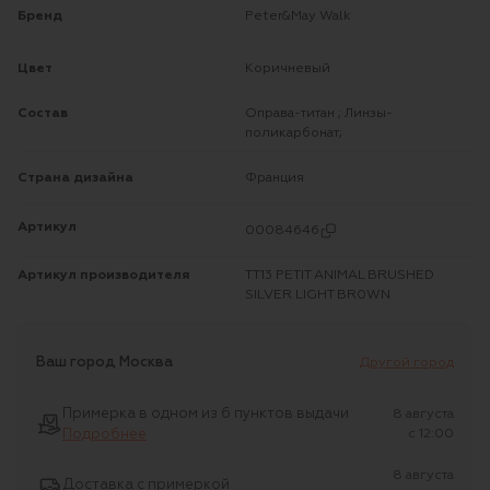
Бренд
Peter&May Walk
Цвет
Коричневый
Состав
Оправа-титан ; Линзы-
поликарбонат;
Страна дизайна
Франция
Артикул
00084646
Артикул производителя
TT13 PETIT ANIMAL BRUSHED
SILVER LIGHT BR0WN
Ваш город
Москва
Другой город
Примерка в одном из 6 пунктов выдачи
8 августа
Подробнее
c 12:00
8 августа
Доставка с примеркой