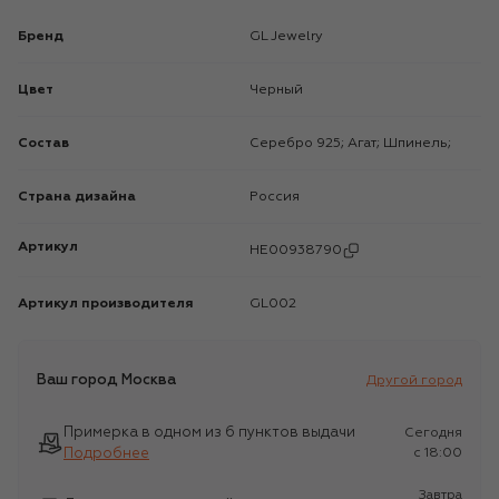
Бренд
GL Jewelry
Цвет
Черный
Состав
Серебро 925; Агат; Шпинель;
Страна дизайна
Россия
Артикул
HE00938790
Артикул производителя
GL002
Ваш город
Москва
Другой город
Примерка в одном из 6 пунктов выдачи
Сегодня
Подробнее
c 18:00
Завтра