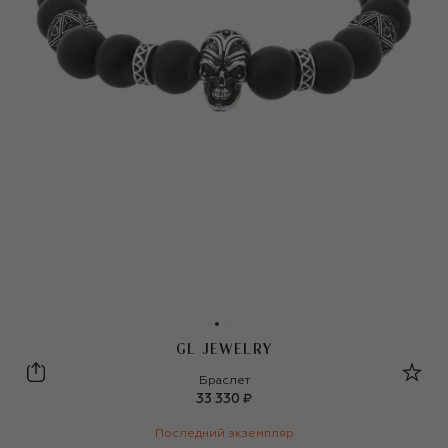
GL JEWELRY
GL Jewelry
Браслет
33 330 ₽
Последний экземпляр