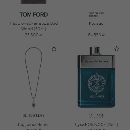
Парфюмерная вода Oud
Кольцо
Wood (50ml)
35 500 ₽
84 550 ₽
GL JEWELRY
Подвеска Череп
Духи HOS N.003 (75ml)