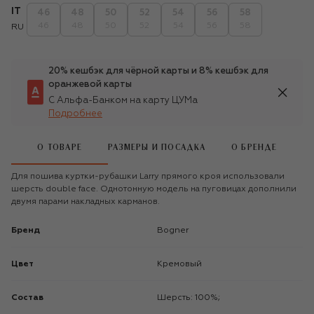
IT
46
48
50
52
54
56
58
46
48
50
52
54
56
58
RU
20% кешбэк для чёрной карты и 8% кешбэк для
оранжевой карты
С Альфа-Банком на карту ЦУМа
Подробнее
О ТОВАРЕ
РАЗМЕРЫ И ПОСАДКА
О БРЕНДЕ
Для пошива куртки-рубашки Larry прямого кроя использовали
шерсть double face. Однотонную модель на пуговицах дополнили
двумя парами накладных карманов.
Бренд
Bogner
Цвет
Кремовый
Состав
Шерсть: 100%;