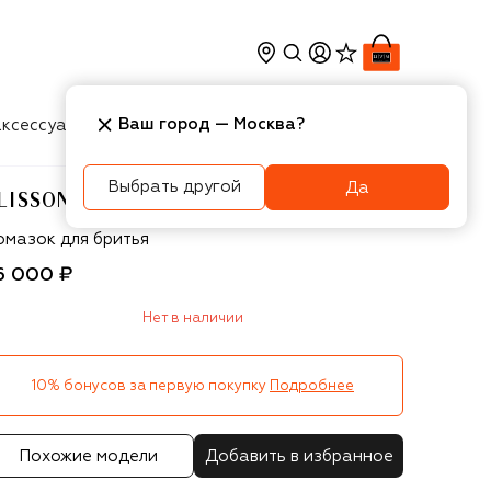
Ваш город —
Москва
?
ксессуары
Косметика
Интерьер
Новости
Выбрать другой
Да
LISSON
isson
омазок для бритья
6 000 ₽
Нет в наличии
10% бонусов за первую покупку
Подробнее
Похожие модели
Добавить в избранное