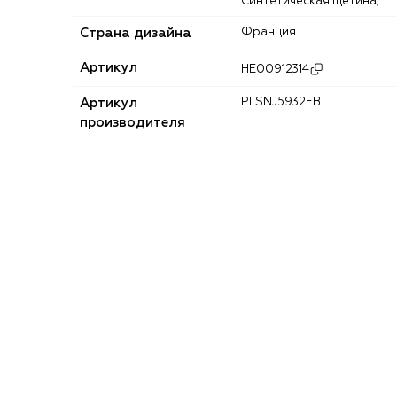
Синтетическая щетина;
Страна дизайна
Франция
Артикул
HE00912314
Артикул
PLSNJ5932FB
производителя