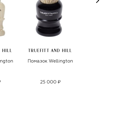
 HILL
TRUEFITT AND HILL
TRUEFITT AND HILL
ington
Помазок Wellington
Кисть для бритья
Regency
₽
25 000 ₽
30 800 ₽