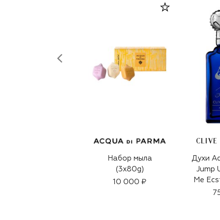
CLIVE
Набор мыла
Духи Ad
(3x80g)
Jump U
Me Ecs
10 000 ₽
7