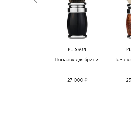
PLISSON
P
Помазок для бритья
Помазок
27 000 ₽
23