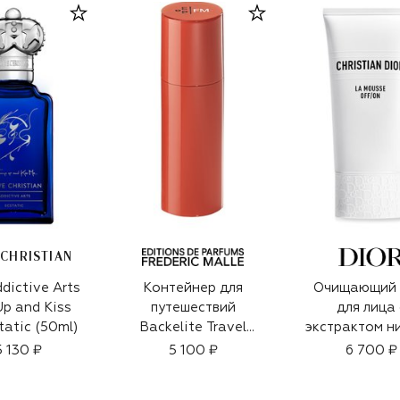
 CHRISTIAN
dictive Arts
Контейнер для
Очищающий 
p and Kiss
путешествий
для лица 
tatic (50ml)
Backelite Travel
экстрактом н
Spray
La Mousse O
5 130 ₽
5 100 ₽
6 700 ₽
(150ml)