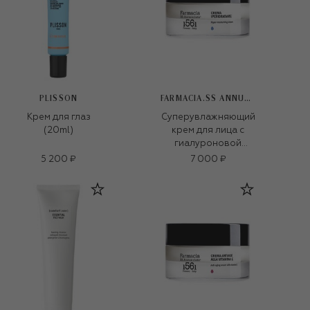
PLISSON
FARMACIA.SS ANNUNZIATA 1561
Крем для глаз
Суперувлажняющий
(20ml)
крем для лица с
гиалуроновой
кислотой и
5 200 ₽
7 000 ₽
сахаридами (50ml)