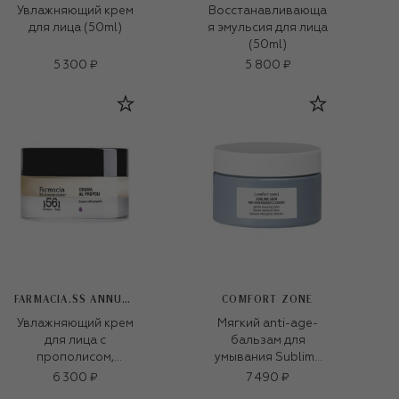
Увлажняющий крем
Восстанавливающа
для лица (50ml)
я эмульсия для лица
(50ml)
5 300 ₽
5 800 ₽
FARMACIA.SS ANNUNZIATA 1561
COMFORT ZONE
Увлажняющий крем
Мягкий anti-age-
для лица с
бальзам для
прополисом,
умывания Sublime
эхинацеей и
skin (100ml)
6 300 ₽
7 490 ₽
календулой (50ml)