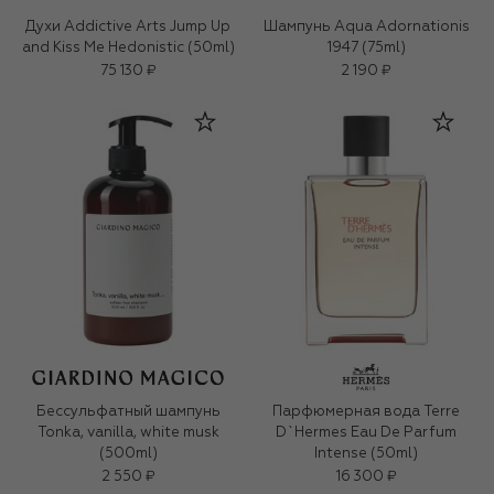
Духи Addictive Arts Jump Up
Шампунь Aqua Adornationis
and Kiss Me Hedonistic (50ml)
1947 (75ml)
75 130 ₽
2 190 ₽
Бессульфатный шампунь
Парфюмерная вода Terre
Tonka, vanilla, white musk
D`Hermes Eau De Parfum
(500ml)
Intense (50ml)
2 550 ₽
16 300 ₽