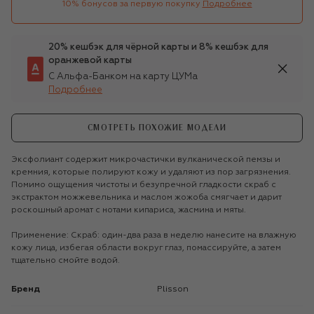
10% бонусов за первую покупку
Подробнее
20% кешбэк для чёрной карты и 8% кешбэк для
оранжевой карты
С Альфа-Банком на карту ЦУМа
Подробнее
СМОТРЕТЬ ПОХОЖИЕ МОДЕЛИ
Эксфолиант содержит микрочастички вулканической пемзы и
кремния, которые полируют кожу и удаляют из пор загрязнения.
Помимо ощущения чистоты и безупречной гладкости скраб с
экстрактом можжевельника и маслом жожоба смягчает и дарит
роскошный аромат с нотами кипариса, жасмина и мяты.
Применение: Скраб: один-два раза в неделю нанесите на влажную
кожу лица, избегая области вокруг глаз, помассируйте, а затем
тщательно смойте водой.
Бренд
Plisson