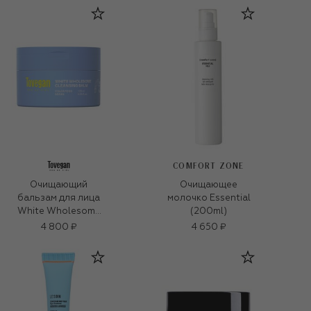
COMFORT ZONE
Очищающий
Очищающее
бальзам для лица
молочко Essential
White Wholesome
(200ml)
Cleansing Balm
4 800 ₽
4 650 ₽
(120ml)