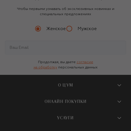
Чтобы первыми узнавать об эксклюзивных новинках и
специальных предложениях
Женское
Мужское
Продолжая, вы даете
согласие
на обработку
персональных данных
О ЦУМ
О магазине
ОНЛАЙН ПОКУПКИ
Новости и события
Вопросы и ответы
УСЛУГИ
Бутики и ПВЗ ЦУМ
Мобильное приложение
Контакты