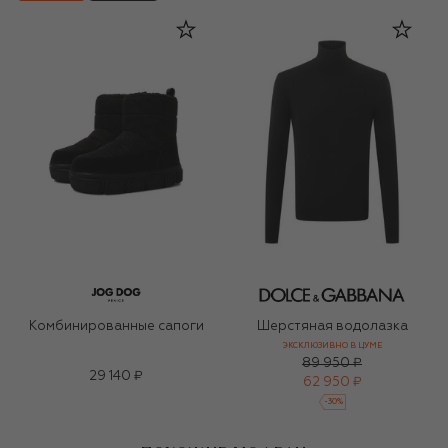
Комбинированные сапоги
Шерстяная водолазка
ЭКСКЛЮЗИВНО В ЦУМЕ
89 950 ₽
29 140 ₽
62 950 ₽
-
30
%