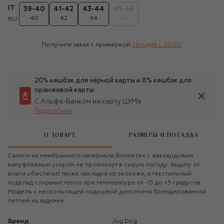
IT
39-40
41-42
43-44
45-46
40
42
44
46
RU
Получите заказ с примеркой
сегодня c 20:00
20% кешбэк для чёрной карты и 8% кешбэк для
оранжевой карты
С Альфа-Банком на карту ЦУМа
Подробнее
О ТОВАРЕ
РАЗМЕРЫ И ПОСАДКА
Сапоги из мембранного материала Biometex с жаккардовым
камуфляжным узором не промокнут в сырую погоду. Защиту от
влаги обеспечит также накладка из экокожи, а текстильный
подклад сохранит тепло при температуре от -15 до +5 градусов.
Модель с нескользящей подошвой дополнена брендированной
петлей на заднике.
Бренд
Jog Dog