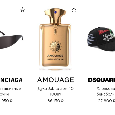
езащитные
Духи Jubilation 40
Хлопкова
очки
(100ml)
бейсболк
 950 ₽
86 130 ₽
27 800 