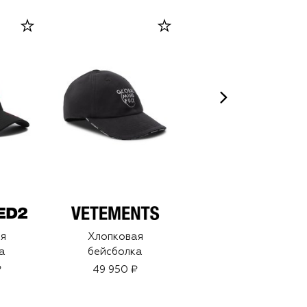
я
Хлопковая
Дезодорант-спрей
а
бейсболка
Fahrenheit (150ml)
₽
49 950 ₽
5 300 ₽