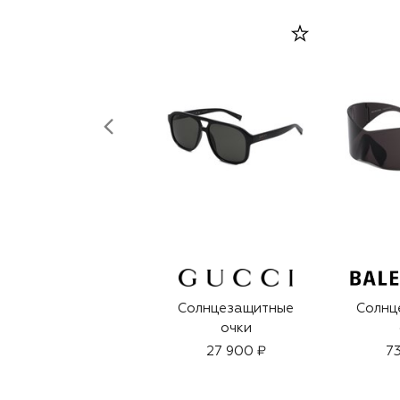
Солнцезащитные
Солнц
очки
27 900 ₽
73