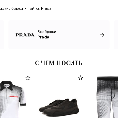
влияние Prada давно вышло за границы одежды.
жские брюки
Тайтсы Prada
Например, линия сумок из нейлона, которая началась с
рюкзака Vela в 1984 году, перевернула представление
об уместности материалов: превратив вещь из
утилитарного материала в объект желания, Прада
показала, что ценность предмета может обеспечивать
Все брюки
не его себестоимость, а дизайнерская идея.
Prada
С 1993 года Prada курирует фонд современного
искусства, поддерживающий художников и
архитекторов. В 2019 году бренд запустил проект Re-
Nylon, в рамках которого выпускает изделия из
С ЧЕМ НОСИТЬ
переработанного нейлона, сотрудничает с National
Geographic и создает документальные фильмы о
глобальных проблемах в окружающей среде и
меняющихся на них взглядах нового поколения.