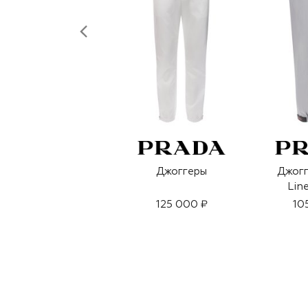
Джоггеры
Джогг
Lin
125 000 ₽
10