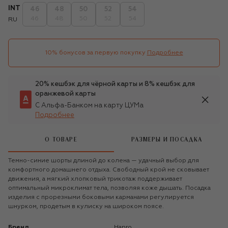
INT
46
48
50
52
54
46
48
50
52
54
RU
10% бонусов за первую покупку
Подробнее
20% кешбэк для чёрной карты и 8% кешбэк для
оранжевой карты
С Альфа-Банком на карту ЦУМа
Подробнее
О ТОВАРЕ
РАЗМЕРЫ И ПОСАДКА
Темно-синие шорты длиной до колена — удачный выбор для
комфортного домашнего отдыха. Свободный крой не сковывает
движения, а мягкий хлопковый трикотаж поддерживает
оптимальный микроклимат тела, позволяя коже дышать. Посадка
изделия с прорезными боковыми карманами регулируется
шнурком, продетым в кулиску на широком поясе.
Бренд
Hanro