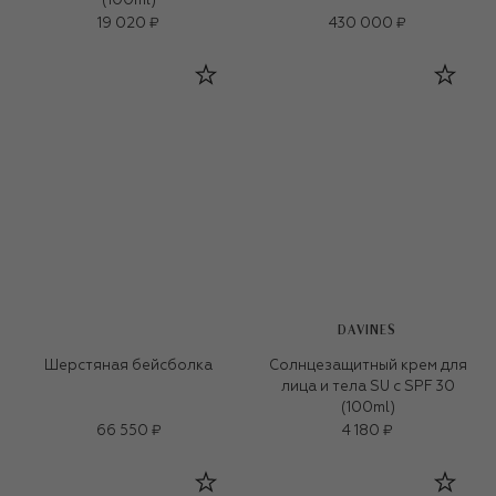
(100ml)
19 020 ₽
430 000 ₽
DAVINES
Шерстяная бейсболка
Солнцезащитный крем для
лица и тела SU с SPF 30
(100ml)
66 550 ₽
4 180 ₽