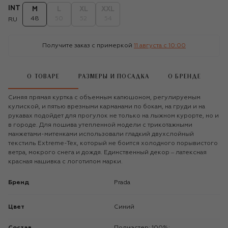
INT
M
L
XL
XXL
48
50
52
54
RU
Получите заказ с примеркой
11 августа c 10:00
О ТОВАРЕ
РАЗМЕРЫ И ПОСАДКА
О БРЕНДЕ
Синяя прямая куртка с объемным капюшоном, регулируемым
кулиской, и пятью врезными карманами по бокам, на груди и на
рукавах подойдет для прогулок не только на лыжном курорте, но и
в городе. Для пошива утепленной модели с трикотажными
манжетами-митенками использовали гладкий двухслойный
текстиль Extreme-Tex, который не боится холодного порывистого
ветра, мокрого снега и дождя. Единственный декор ‒ латексная
красная нашивка с логотипом марки.
Бренд
Prada
Цвет
Синий
Состав
Полиэстер: 100%;