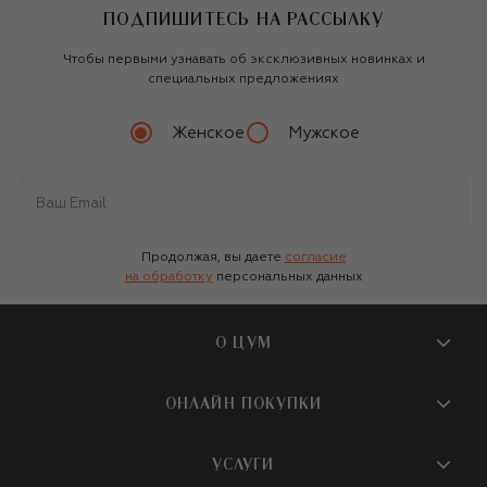
ПОДПИШИТЕСЬ НА РАССЫЛКУ
Чтобы первыми узнавать об эксклюзивных новинках и
специальных предложениях
Женское
Мужское
Продолжая, вы даете
согласие
на обработку
персональных данных
О ЦУМ
О магазине
ОНЛАЙН ПОКУПКИ
Новости и события
Вопросы и ответы
УСЛУГИ
Бутики и ПВЗ ЦУМ