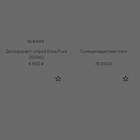
XERJOFF
Дезодорант-спрей Erba Pura
Солнцезащитные очки
(100ml)
4 950 ₽
73 950 ₽