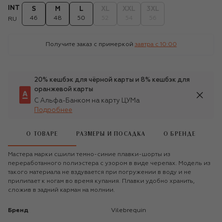
INT
S
M
L
XL
XXL
3XL
46
48
50
52
54
56
RU
Получите заказ с примеркой
завтра c 10:00
20% кешбэк для чёрной карты и 8% кешбэк для
оранжевой карты
С Альфа-Банком на карту ЦУМа
Подробнее
О ТОВАРЕ
РАЗМЕРЫ И ПОСАДКА
О БРЕНДЕ
Мастера марки сшили темно-синие плавки-шорты из
переработанного полиэстера с узором в виде черепах. Модель из
такого материала не вздувается при погружении в воду и не
прилипает к ногам во время купания. Плавки удобно хранить,
сложив в задний карман на молнии.
Бренд
Vilebrequin