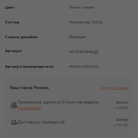
Цвет
Темно-синий
Состав
Полиэстер: 100%;
Страна дизайна
Франция
Артикул
HE00815448
Артикул производителя
MAHC3J39/390
Ваш город
Москва
Другой город
Примерка в одном из 6 пунктов выдачи
Завтра
Подробнее
c 13:00
Завтра
Доставка с примеркой
c 10:00