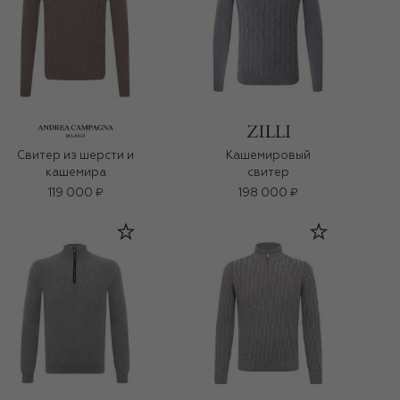
Свитер из шерсти и
Кашемировый
кашемира
свитер
119 000 ₽
198 000 ₽