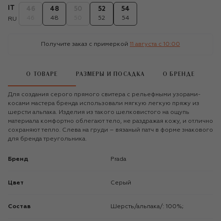
IT
46
48
50
52
54
46
48
50
52
54
RU
Получите заказ с примеркой
11 августа c 10:00
О ТОВАРЕ
РАЗМЕРЫ И ПОСАДКА
О БРЕНДЕ
Для создания серого прямого свитера с рельефными узорами-
косами мастера бренда использовали мягкую легкую пряжу из
шерсти альпака. Изделия из такого шелковистого на ощупь
материала комфортно облегают тело, не раздражая кожу, и отлично
сохраняют тепло. Слева на груди – вязаный патч в форме знакового
для бренда треугольника.
Бренд
Prada
Цвет
Серый
Состав
Шерсть/альпака/: 100%;