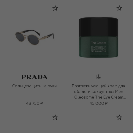
Солнцезащитные очки
Разглаживающий крем для
области вокруг глаз Men
Oleosome The Eye Cream
(15ml)
48 750 ₽
45 000 ₽