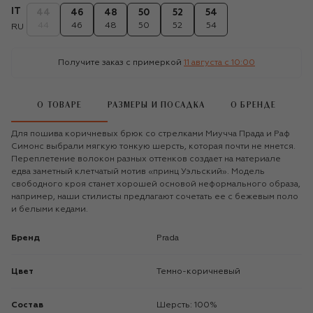
IT
44
46
48
50
52
54
44
46
48
50
52
54
RU
Получите заказ с примеркой
11 августа c 10:00
О ТОВАРЕ
РАЗМЕРЫ И ПОСАДКА
О БРЕНДЕ
Для пошива коричневых брюк со стрелками Миучча Прада и Раф
Симонс выбрали мягкую тонкую шерсть, которая почти не мнется.
Переплетение волокон разных оттенков создает на материале
едва заметный клетчатый мотив «принц Уэльский». Модель
свободного кроя станет хорошей основой неформального образа,
например, наши стилисты предлагают сочетать ее с бежевым поло
и белыми кедами.
Бренд
Prada
Цвет
Темно-коричневый
Состав
Шерсть: 100%