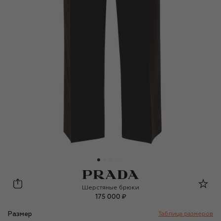
Prada
Шерстяные брюки
175 000 ₽
Размер
Таблица размеров