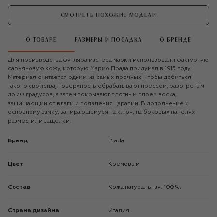
СМОТРЕТЬ ПОХОЖИЕ МОДЕЛИ
О ТОВАРЕ
РАЗМЕРЫ И ПОСАДКА
О БРЕНДЕ
Для производства футляра мастера марки использовали фактурную
сафьяновую кожу, которую Марио Прада придумал в 1913 году.
Материал считается одним из самых прочных: чтобы добиться
такого свойства, поверхность обрабатывают прессом, разогретым
до 70 градусов, а затем покрывают плотным слоем воска,
защищающим от влаги и появления царапин. В дополнение к
основному замку, запирающемуся на ключ, на боковых панелях
разместили защелки.
Бренд
Prada
Цвет
Кремовый
Состав
Кожа натуральная: 100%;
Страна дизайна
Италия