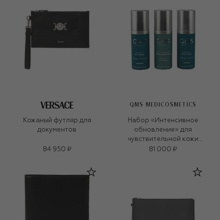
QMS MEDICOSMETICS
Кожаный футляр для
Набор «Интенсивное
документов
обновление» для
чувствительной кожи
(3x30ml)
84 950 ₽
81 000 ₽