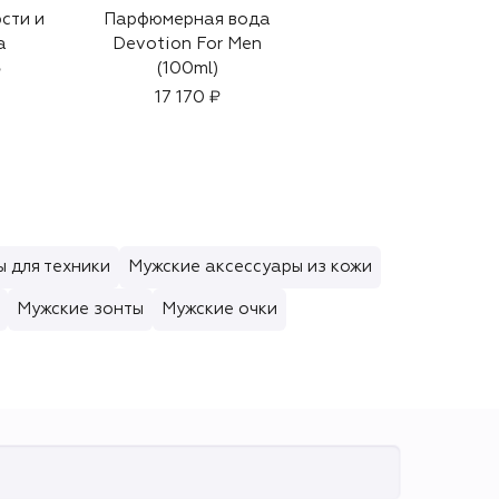
сти и
Парфюмерная вода
Шерстяная шапка
а
Devotion For Men
48 400 ₽
(100ml)
₽
17 170 ₽
 для техники
Мужские аксессуары из кожи
Мужские зонты
Мужские очки