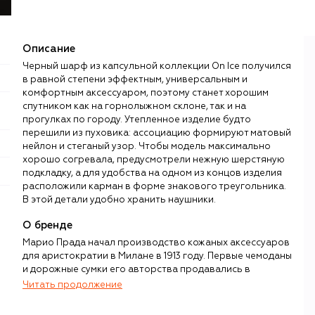
Описание
Черный шарф из капсульной коллекции On Ice получился
в равной степени эффектным, универсальным и
комфортным аксессуаром, поэтому станет хорошим
спутником как на горнолыжном склоне, так и на
прогулках по городу. Утепленное изделие будто
перешили из пуховика: ассоциацию формируют матовый
нейлон и стеганый узор. Чтобы модель максимально
хорошо согревала, предусмотрели нежную шерстяную
подкладку, а для удобства на одном из концов изделия
расположили карман в форме знакового треугольника.
В этой детали удобно хранить наушники.
О бренде
Марио Прада начал производство кожаных аксессуаров
для аристократии в Милане в 1913 году. Первые чемоданы
и дорожные сумки его авторства продавались в
престижной торговой галерее Виктора-Эммануила II, а
Читать продолжение
всего через шесть лет после основания бренд стал
официальным поставщиком итальянского королевского