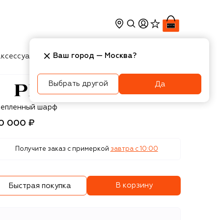
Ваш город —
Москва
?
ксессуары
Косметика
Интерьер
Новости
Выбрать другой
Да
rada
тепленный шарф
0 000 ₽
Получите заказ с примеркой
завтра c 10:00
В корзину
Быстрая покупка