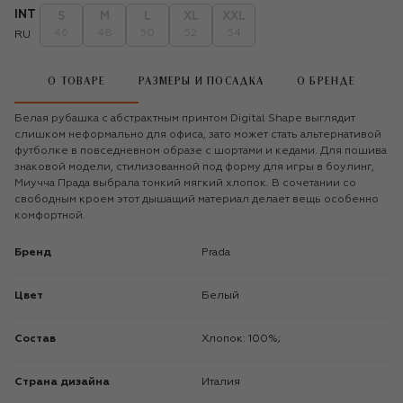
INT
S
M
L
XL
XXL
46
48
50
52
54
RU
О ТОВАРЕ
РАЗМЕРЫ И ПОСАДКА
О БРЕНДЕ
Белая рубашка с абстрактным принтом Digital Shape выглядит
слишком неформально для офиса, зато может стать альтернативой
футболке в повседневном образе с шортами и кедами. Для пошива
знаковой модели, стилизованной под форму для игры в боулинг,
Миучча Прада выбрала тонкий мягкий хлопок. В сочетании со
свободным кроем этот дышащий материал делает вещь особенно
комфортной.
Бренд
Prada
Цвет
Белый
Состав
Хлопок: 100%;
Страна дизайна
Италия