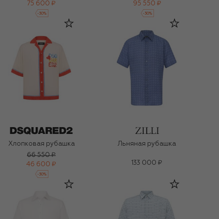
75 600 ₽
95 550 ₽
-
30
%
-
30
%
Хлопковая рубашка
Льняная рубашка
66 550 ₽
133 000 ₽
46 600 ₽
-
30
%