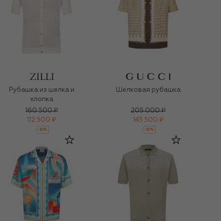
Рубашка из шелка и
Шелковая рубашка
хлопка
160 500 ₽
205 000 ₽
112 500 ₽
143 500 ₽
-
30
%
-
30
%