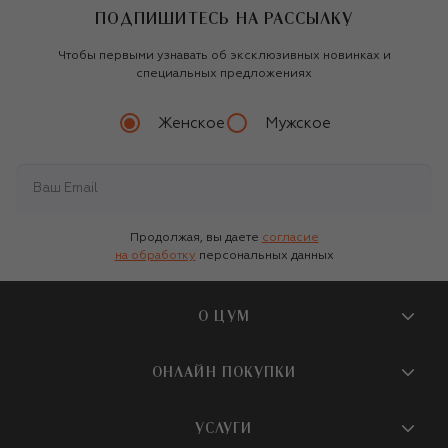
ПОДПИШИТЕСЬ НА РАССЫЛКУ
Чтобы первыми узнавать об эксклюзивных новинках и
специальных предложениях
Женское
Мужское
Продолжая, вы даете
согласие
на обработку
персональных данных
О ЦУМ
О магазине
ОНЛАЙН ПОКУПКИ
Новости и события
Вопросы и ответы
УСЛУГИ
Бутики и ПВЗ ЦУМ