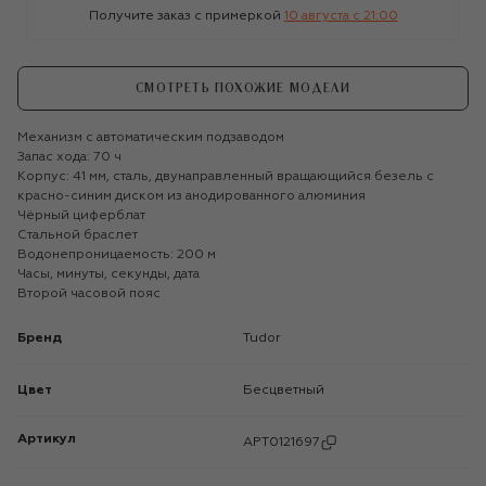
Получите заказ с примеркой
10 августа c 21:00
СМОТРЕТЬ ПОХОЖИЕ МОДЕЛИ
Механизм с автоматическим подзаводом
Запас хода: 70 ч
Корпус: 41 мм, сталь, двунаправленный вращающийся безель с
красно-синим диском из анодированного алюминия
Чёрный циферблат
Стальной браслет
Водонепроницаемость: 200 м
Часы, минуты, секунды, дата
Второй часовой пояс
Бренд
Tudor
Цвет
Бесцветный
Артикул
APT0121697