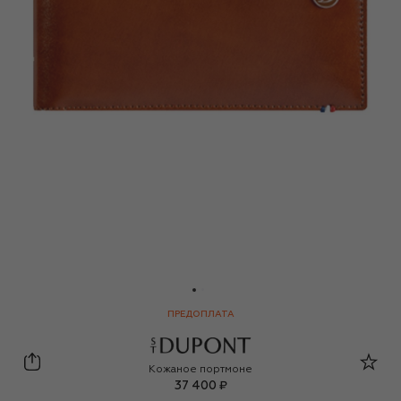
ПРЕДОПЛАТА
S.T. Dupont
Кожаное портмоне
37 400 ₽