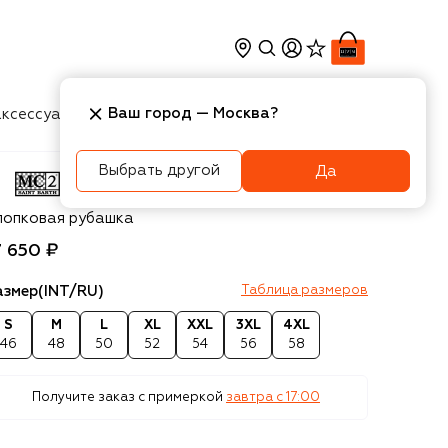
Ваш город —
Москва
?
ксессуары
Косметика
Интерьер
Новости
Выбрать другой
Да
2 Saint Barth
лопковая рубашка
7 650 ₽
азмер
(INT/RU)
Таблица размеров
S
M
L
XL
XXL
3XL
4XL
46
48
50
52
54
56
58
Получите заказ с примеркой
завтра c 17:00