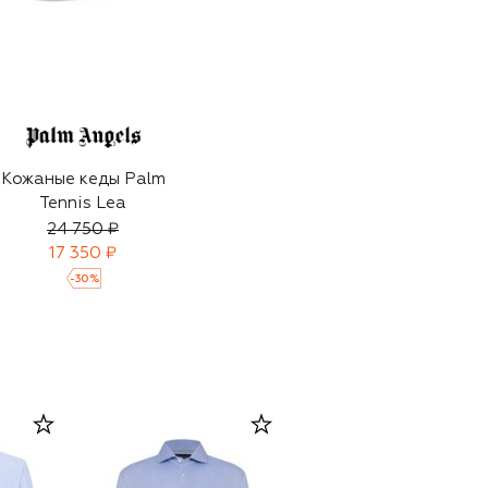
Кожаные кеды Palm
Tennis Lea
24 750 ₽
17 350 ₽
-
30
%