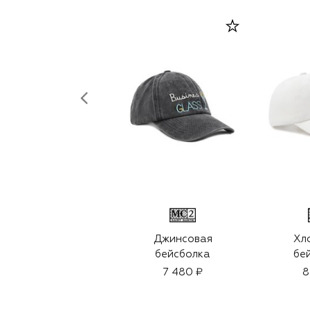
Джинсовая
Хл
бейсболка
бе
7 480 ₽
8