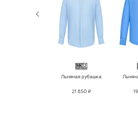
Льняная рубашка
Льнян
21 850 ₽
1