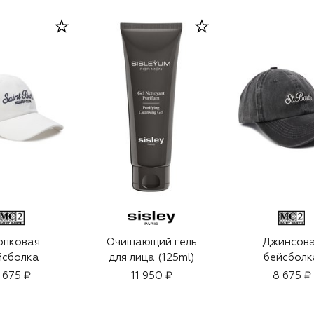
опковая
Очищающий гель
Джинсов
йсболка
для лица (125ml)
бейсболк
 675 ₽
11 950 ₽
8 675 ₽