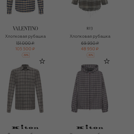
R13
Хлопковая рубашка
Хлопковая рубашка
151 000 ₽
69 950 ₽
105 500 ₽
48 950 ₽
-
30
%
-
30
%