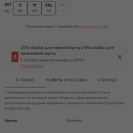
INT
S
M
XXL
3XL
46
48
54
56
RU
Получите заказ с примеркой
сегодня c 14:00
20% кешбэк для чёрной карты и 8% кешбэк для
оранжевой карты
С Альфа-Банком на карту ЦУМа
Подробнее
О ТОВАРЕ
РАЗМЕРЫ И ПОСАДКА
О БРЕНДЕ
Свободную рубашку в фирменную клетку Burberry Check
выполнили из льняной ткани. Модель с фигурным низом
дополнили нагрудным карманом с вышитой эмблемой Equestrian
Knight Design.
Бренд
Burberry