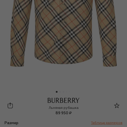
Burberry
Льняная рубашка
89 950 ₽
Размер
Таблица размеров