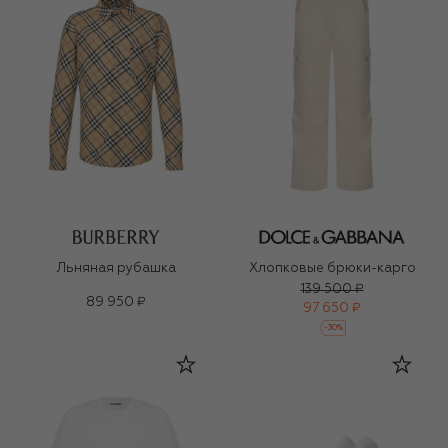
Льняная рубашка
Хлопковые брюки-карго
139 500 ₽
89 950 ₽
97 650 ₽
-
30
%