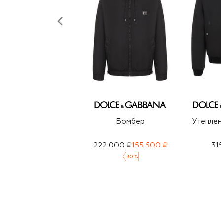
Бомбер
Утепле
222 000 ₽
155 500 ₽
31
-
30
%