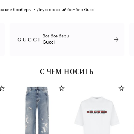
Сарно бренду открылась возможность обратиться к
жские бомберы
Двусторонний бомбер Gucci
истокам и взять время на поиск новых направлений
развития, что никак не влияет на выпуск основных
коллекций: мужской, женской и детской, ювелирной,
интерьерной и парфюмерно-косметической, каждая из
которых воплощает непревзойденное итальянское
Все бомберы
качество. В марте 2025-го новым креативным
Gucci
директором бренда был назначен Демна Гвасалия.
С ЧЕМ НОСИТЬ