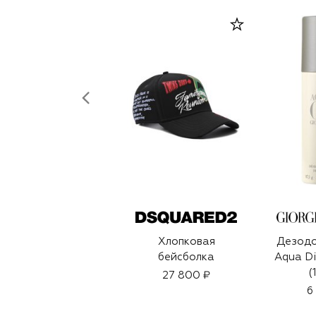
Хлопковая
Дезодо
бейсболка
Aqua D
(
27 800 ₽
6