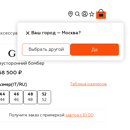
Ваш город —
Москва
?
ксессуары
Косметика
Интерьер
Новости
Выбрать другой
Да
cci
вусторонний бомбер
68 500 ₽
азмер
(IT/RU)
Таблица размеров
44
46
48
52
44
46
48
52
Получите заказ с примеркой
завтра c 10:00