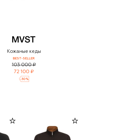
Кожаные кеды
BEST-SELLER
103 000 ₽
72 100 ₽
-
30
%