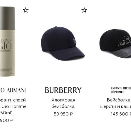
рант-спрей
Хлопковая
Бейсболка
i Gio Homme
бейсболка
шерсти и каш
150ml)
59 950 ₽
143 500 
 900 ₽