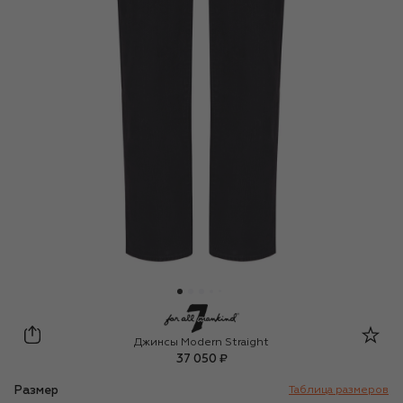
7 For All Mankind
Джинсы Modern Straight
37 050 ₽
Размер
Таблица размеров