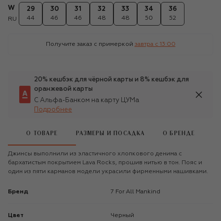
W
29
30
31
32
33
34
36
44
46
46
48
48
50
52
RU
Получите заказ с примеркой
завтра c 13:00
20% кешбэк для чёрной карты и 8% кешбэк для
оранжевой карты
С Альфа-Банком на карту ЦУМа
Подробнее
О ТОВАРЕ
РАЗМЕРЫ И ПОСАДКА
О БРЕНДЕ
Джинсы выполнили из эластичного хлопкового денима с
бархатистым покрытием Lava Rocks, прошив нитью в тон. Пояс и
один из пяти карманов модели украсили фирменными нашивками.
Бренд
7 For All Mankind
Цвет
Черный