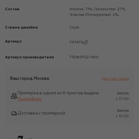
Состав
Хлопок: 71%; Полиэстер: 27%;
Эластан (Полиуретан): 2%;
Страна дизайна
США
Артикул
7117479
Артикул производителя
7TD80F22-1W0
Ваш город
Москва
Другой город
Примерка в одном из 6 пунктов выдачи
Завтра
Подробнее
c 17:00
Завтра
Доставка с примеркой
c 13:00