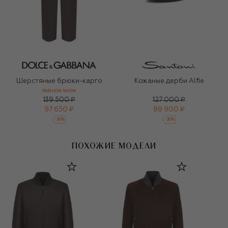
Шерстяные брюки-карго
Кожаные дерби Alfie
FASHION SHOW
139 500 ₽
127 000 ₽
97 650 ₽
88 900 ₽
-
30
%
-
30
%
ПОХОЖИЕ МОДЕЛИ