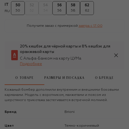
IT
50
52
54
56
58
62
50
52
54
56
58
62
RU
Получите заказ с примеркой
завтра c 17:00
20% кешбэк для чёрной карты и 8% кешбэк для
оранжевой карты
С Альфа-Банком на карту ЦУМа
Подробнее
О ТОВАРЕ
РАЗМЕРЫ И ПОСАДКА
О БРЕНДЕ
Кожаный бомбер дополнили внутренним и внешними боковыми
карманами. Модель с воротником, манжетами и поясом из
шерстяного трикотажа застегивается встречной молнией.
Бренд
Brioni
Цвет
Темно-коричневый