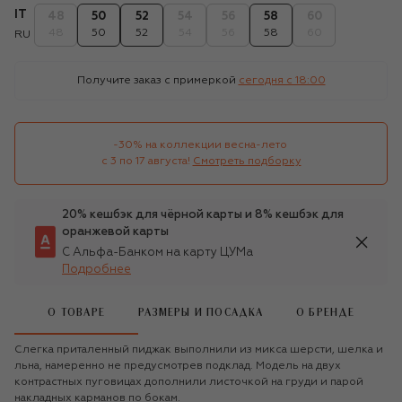
IT
48
50
52
54
56
58
60
48
50
52
54
56
58
60
RU
Получите заказ с примеркой
сегодня c 18:00
-30% на коллекции весна-лето 

с 3 по 17 августа!
Смотреть подборку
20% кешбэк для чёрной карты и 8% кешбэк для
оранжевой карты
С Альфа-Банком на карту ЦУМа
Подробнее
О ТОВАРЕ
РАЗМЕРЫ И ПОСАДКА
О БРЕНДЕ
Слегка приталенный пиджак выполнили из микса шерсти, шелка и
льна, намеренно не предусмотрев подклад. Модель на двух
контрастных пуговицах дополнили листочкой на груди и парой
накладных карманов по бокам.