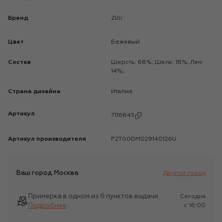
Бренд
Zilli
Цвет
Бежевый
Состав
Шерсть: 68%; Шелк: 18%; Лен:
14%;
Страна дизайна
Италия
Артикул
7116845
Артикул производителя
P2T00DM029140126U
Ваш город
Москва
Другой город
Примерка в одном из 6 пунктов выдачи
Сегодня
Подробнее
c 18:00