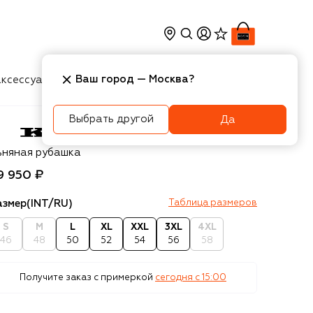
Ваш город —
Москва
?
ксессуары
Косметика
Интерьер
Новости
Выбрать другой
Да
ton
ьняная рубашка
9 950 ₽
азмер
(INT/RU)
Таблица размеров
S
M
L
XL
XXL
3XL
4XL
46
48
50
52
54
56
58
Получите заказ с примеркой
сегодня c 15:00