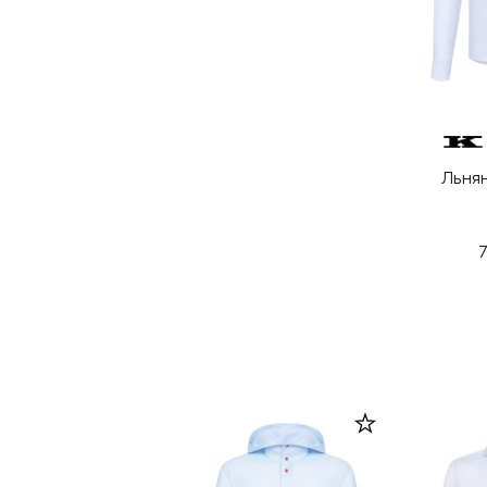
Льня
7