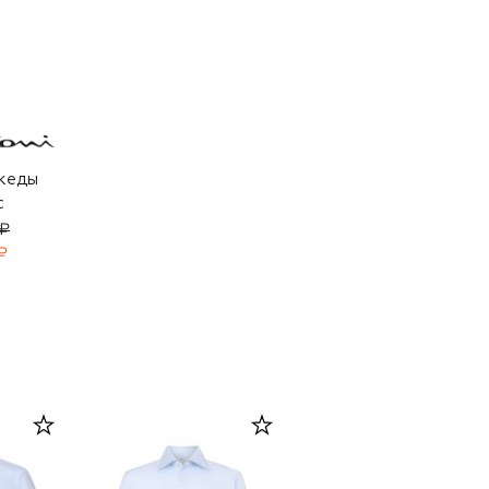
кеды
c
 ₽
₽