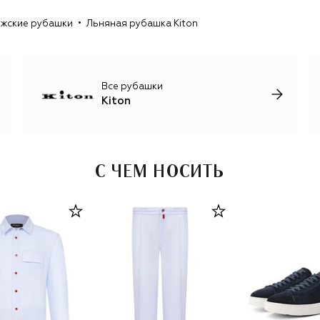
трикотаж, лаконичные брючные костюмы для мужчин и
жские рубашки
Льняная рубашка Kiton
женщин, роскошные базовые вещи, обувь и аксессуары.
Все рубашки
Kiton
С ЧЕМ НОСИТЬ