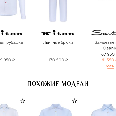
ная рубашка
Льняные брюки
Замшевые 
Cleani
87 950
9 950 ₽
170 500 ₽
61 550 
-
30
%
ПОХОЖИЕ МОДЕЛИ