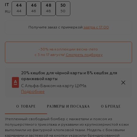
IT
44
46
48
50
44
46
48
50
RU
Получите заказ с примеркой
завтра c 17:00
-30% на коллекции весна-лето 

с 3 по 17 августа!
Смотреть подборку
20% кешбэк для чёрной карты и 8% кешбэк для
оранжевой карты
С Альфа-Банком на карту ЦУМа
Подробнее
О ТОВАРЕ
РАЗМЕРЫ И ПОСАДКА
О БРЕНДЕ
Утепленный свободный бомбер с манжетами и поясом из
полушерстяного трикотажа и рукавами из крупнозернистой кожи
выполнили из фактурной хлопковой ткани. Модель с боковыми
карманами и застежкой на кнопки украсили брендированной