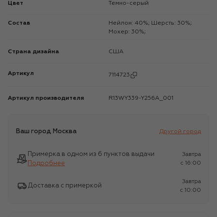
Цвет
Темно-серый
Состав
Нейлон: 40%; Шерсть: 30%;
Мохер: 30%;
Страна дизайна
США
Артикул
7114723
Артикул производителя
R13WY339-Y256A_001
Ваш город
Москва
Другой город
Примерка в одном из 6 пунктов выдачи
Завтра
Подробнее
c 16:00
Завтра
Доставка с примеркой
c 10:00