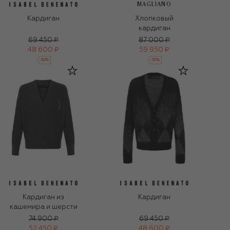
MAGLIANO
Кардиган
Хлопковый
кардиган
69 450 ₽
87 000 ₽
48 600 ₽
59 950 ₽
-
30
%
-
30
%
Кардиган из
Кардиган
кашемира и шерсти
74 900 ₽
69 450 ₽
52 450 ₽
48 600 ₽