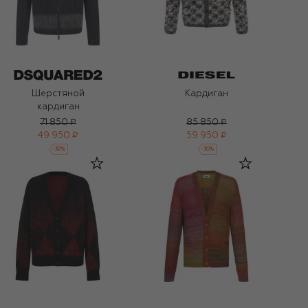
Шерстяной
Кардиган
кардиган
71 850 ₽
85 850 ₽
49 950 ₽
59 950 ₽
-
30
%
-
30
%