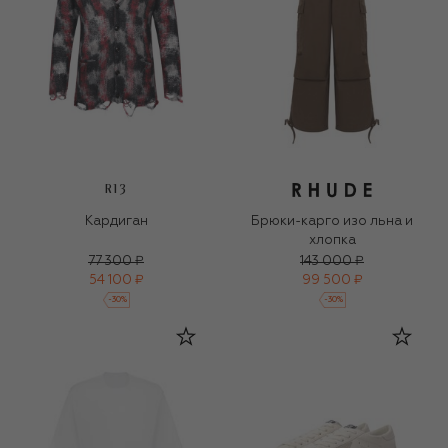
R13
Кардиган
Брюки-карго изо льна и
хлопка
77 300 ₽
143 000 ₽
54 100 ₽
99 500 ₽
-
30
%
-
30
%