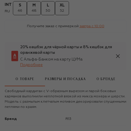
INT
S
M
L
XL
46
48
50
52
RU
Получите заказ с примеркой
завтра c 10:00
20% кешбэк для чёрной карты и 8% кешбэк для
оранжевой карты
С Альфа-Банком на карту ЦУМа
Подробнее
О ТОВАРЕ
РАЗМЕРЫ И ПОСАДКА
О БРЕНДЕ
Свободный кардиган с V-образным вырезом и парой боковых
карманов выполнили неплотной вязкой из микса мохера и шерсти.
Модель с размытым клетчатым мотивом декорировали спущенными
петлями по краям.
Бренд
R13