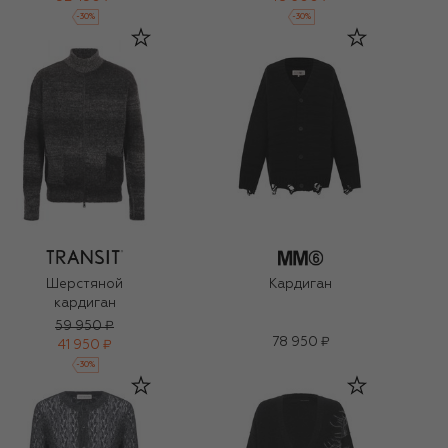
-
30
%
-
30
%
Шерстяной
Кардиган
кардиган
59 950 ₽
78 950 ₽
41 950 ₽
-
30
%