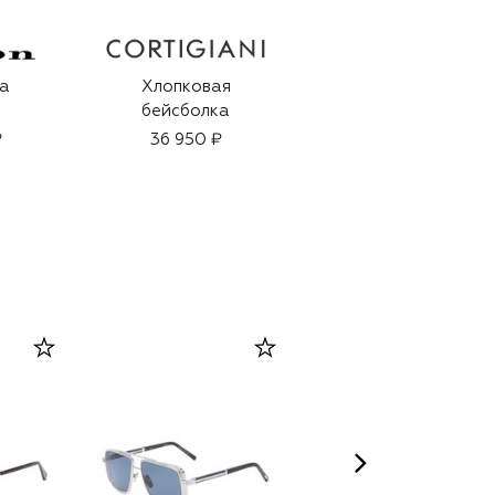
а
Хлопковая
Бейсболка из
бейсболка
шерсти и хлопка
₽
36 950 ₽
51 550 ₽