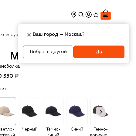
Ваш город —
Москва
?
ксессуары
Косметика
Интерьер
Новости
Выбрать другой
Да
VST
ейсболка
9 350 ₽
вет
ветло-
Черный
Темно-
Синий
Темно-
Голубой
ежевый
синий
коричневый