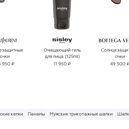
езащитные
Очищающий гель
Солнцезащи
очки
для лица (125ml)
очки
 950 ₽
11 950 ₽
49 300 
ские кепки
Панамы
Мужские трикотажные шапки
Шапк