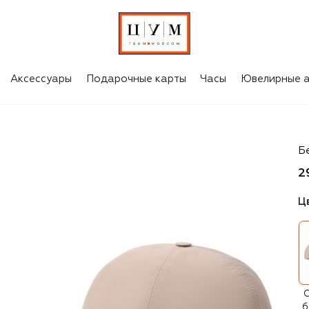
Аксессуары
Подарочные карты
Часы
Ювелирные а
M
Б
2
Ц
С
б