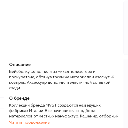
Описание
Бейсболку выполнили из микса полиэстера и
полиуретана, обтянув таким же материалом изогнутый
козырек. Аксессуар дополнили эластичной вставкой
сзади.
О бренде
Коллекции бренда MVST создаются на ведущих
фабриках Италии. Все начинается с подбора
материалов от местных мануфактур. Кашемир, отборный
шелк Mulberry, шерсть мериноса, викуньи и альпака
Читать продолжение
поставляют Loro Piana, Cariaggi, Colombo и Vitale