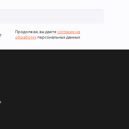
Продолжая, вы даете
согласие на
е
обработку
персональных данных
а