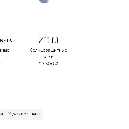
LM PARFUMS
тные
Солнцезащитные
Духи Veleno Dore
очки
(100ml)
₽
99 300 ₽
37 900 ₽
и
Мужские шляпы