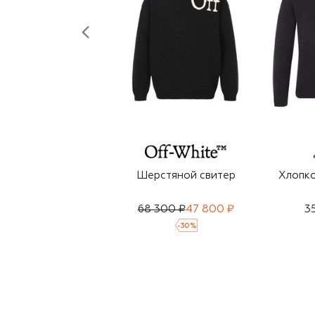
Шерстяной свитер
Хлопко
68 300 ₽
47 800 ₽
3
-
30
%