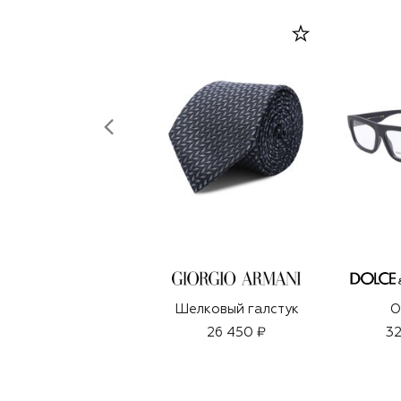
Шелковый галстук
О
26 450 ₽
32