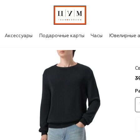
Аксессуары
Подарочные карты
Часы
Ювелирные а
Pa
С
3
Р