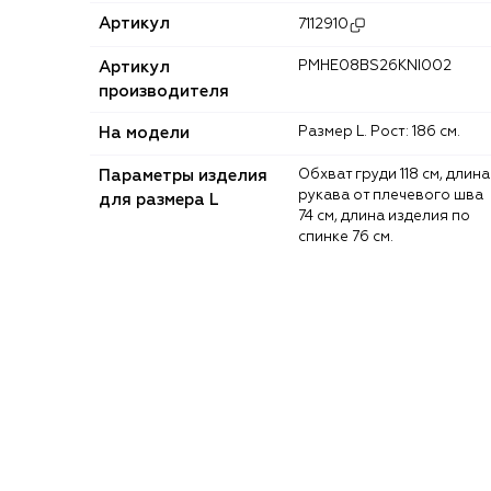
Артикул
7112910
Артикул
PMHE08BS26KNI002
производителя
На модели
Размер L. Рост: 186 см.
Параметры изделия
Обхват груди 118 см, длина
рукава от плечевого шва
для размера L
74 см, длина изделия по
спинке 76 см.