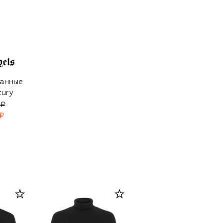
анные
tury
 ₽
₽