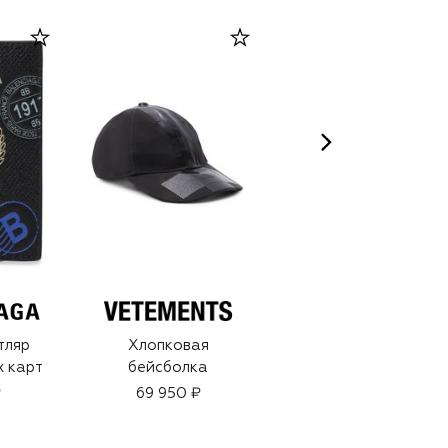
тляр
Хлопковая
Крем дезодорант
х карт
бейсболка
Men Oleosome Mild
Deo Cream (50ml)
₽
69 950 ₽
9 600 ₽