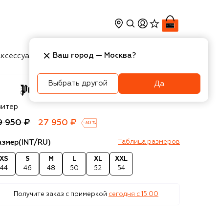
Ваш город —
Москва
?
ксессуары
Косметика
Интерьер
Новости
Выбрать другой
Да
lm Angels
витер
9 950 ₽
27 950 ₽
-
30
%
азмер
(INT/RU)
Таблица размеров
XS
S
M
L
XL
XXL
44
46
48
50
52
54
Получите заказ с примеркой
сегодня c 15:00