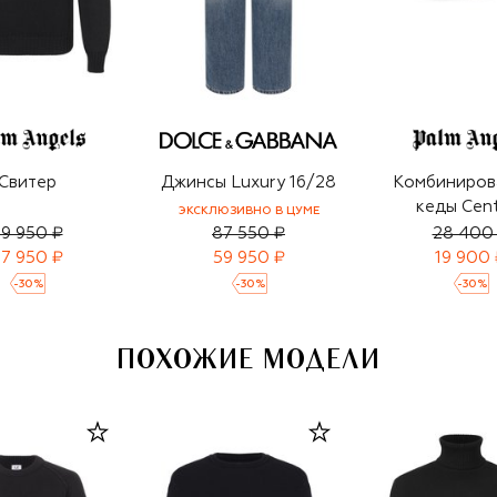
Свитер
Джинсы Luxury 16/28
Комбиниров
кеды Cen
ЭКСКЛЮЗИВНО В ЦУМЕ
9 950 ₽
87 550 ₽
28 400
7 950 ₽
59 950 ₽
19 900 
-
30
%
-
30
%
-
30
%
ПОХОЖИЕ МОДЕЛИ