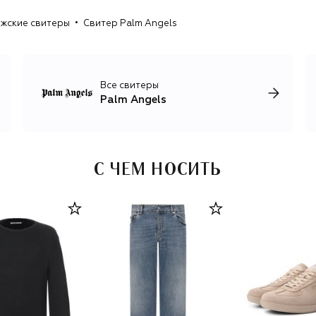
например топы без рукавов и широкие брюки с
жские свитеры
Свитер Palm Angels
пайетками.
Стремление Франческо Рагацци объединить в рамках
бренда моду, искусство и фотографию привело к
многочисленным коллаборациям Palm Angels с другими
Все свитеры
брендами и артистами. Среди самых громких —
Palm Angels
сотрудничество с Moncler, Under Armour, Kith, Clarks и
Team Wang.
С ЧЕМ НОСИТЬ