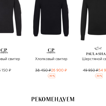
вый свитер
Хлопковый свитер
Шерстяной с
5 150 ₽
38 450 ₽
26 900 ₽
49 950 ₽
34 
-
30
%
-
30
%
РЕКОМЕНДУЕМ